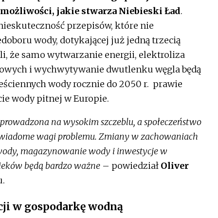
możliwości, jakie stwarza Niebieski Ład
.
nieskuteczność przepisów, które nie
edoboru wody, dotykającej już jedną trzecią
, że samo wytwarzanie energii, elektroliza
drowych i wychwytywanie dwutlenku węgla będą
ściennych wody rocznie do 2050 r. prawie
ie wody pitnej w Europie.
st prowadzona na wysokim szczeblu, a społeczeństwo
ej świadome wagi problemu. Zmiany w zachowaniach
wody, magazynowanie wody i inwestycje w
ycieków będą bardzo ważne
– powiedział
Oliver
u.
cji w gospodarkę wodną