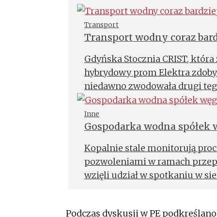
Transport
Transport wodny coraz bard
Gdyńska Stocznia CRIST, która 
hybrydowy prom Elektra zdobyła
niedawno zwodowała drugi tego
na niskoemisyjne jednostki, p
emisyjności transportu morsk
Inne
Gospodarka wodna spółek
inwestowania w takie rozwiązan
inną niskoemisyjną alternatywą
Kopalnie stale monitorują pr
zainteresowanie wodorem. Ekol
pozwoleniami w ramach przepi
jednak nie tylko napędów.
wzięli udział w spotkaniu w si
dotyczącym zagospodarowania
Podczas dyskusji w PE podkreślan