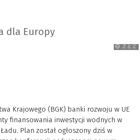
w
a dla Europy
F
e
d
e
r
a
a
P
r
z
e
d
s
i
ę
b
i
o
r
c
ó
P
o
l
s
k
i
c
c
j
h
twa Krajowego (BGK) banki rozwoju w UE
nty finansowania inwestycji wodnych w
Ładu. Plan został ogłoszony dziś w