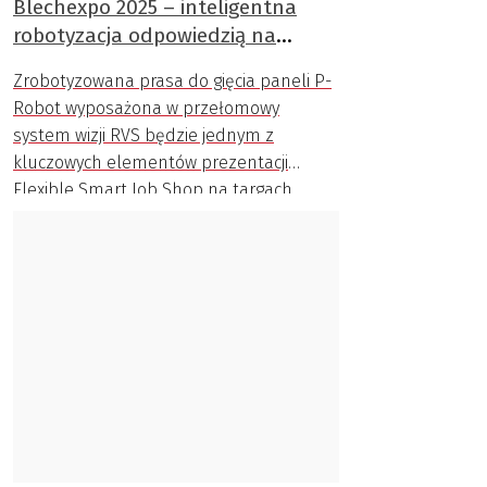
Blechexpo 2025 – inteligentna
robotyzacja odpowiedzią na
wyzwania branży
Zrobotyzowana prasa do gięcia paneli P-
Robot wyposażona w przełomowy
system wizji RVS będzie jednym z
kluczowych elementów prezentacji
Flexible Smart Job Shop na targach
Blechexpo 2025.