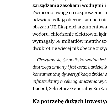
zarządzania zasobami wodnymi i 
Zwracono uwagę na rozproszenie i 
odzwierciedlają obecnej sytuacji ni
obszaru UE. Eksperci argumentowali
wodoru, chłodzenie elektrowni ją
wymagały 58 miliardów metrów sze
dwukrotnie więcej niż obecne zużyc
–
Cieszymy się, że polityka wodna je
dostrzega zmiany i jest coraz bardzi
konsumentów, dywersyfikacja źródeł 
infrastrukturę w celu ograniczenia w
Loebel
, Sekretarz Generalny EurEa
Na potrzebę dużych inwesty