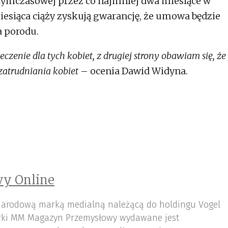
 tymczasowej przez co najmniej dwa miesiące w
esiąca ciąży zyskują gwarancję, że umowa będzie
a porodu.
eczenie dla tych kobiet, z drugiej strony obawiam się, że
atrudniania kobiet
– ocenia Dawid Widyna.
y Online
arodową marką medialną należącą do holdingu Vogel
ki MM Magazyn Przemysłowy wydawane jest