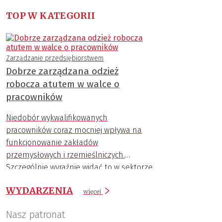
TOP W KATEGORII
Zarządzanie przedsiębiorstwem
Dobrze zarządzana odzież
robocza atutem w walce o
pracowników
Niedobór wykwalifikowanych
pracowników coraz mocniej wpływa na
funkcjonowanie zakładów
przemysłowych i rzemieślniczych.
Szczególnie wyraźnie widać to w sektorze
technicznym, gdzie ponad połowa
WYDARZENIA
zawodów z brakami kadrowymi dotyczy
więcej
właśnie rzemiosła i przemysłu. Problem
Nasz patronat
jest zresztą szerszy – w całej Europie