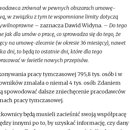
ustawodawca zrównał w pewnych obszarach umowę-
ą, w związku z tym te wspomniane limity dotyczą
cywilnoprawne
– zaznacza Dawid Widyna. –
Do tego
e jak dla umów o pracę, co sprowadza się do tego, że
ięcy na umowę-zlecenie (w okresie 36 miesięcy), nawet
ka dni, to będą to ostatnie dni, które dla tego
racować w świetle nowych przepisów.
konywania pracy tymczasowej 795,8 tys. osób i w
acowników zmalała o niemal 4 tys. osób. Zdaniem
ą spowodować dalsze zniechęcenie pracodawców
mach pracy tymczasowej.
kownicy będą musieli zacieśnić swoją współpracę
dzy innymi po to, by uzyskać informację, czy dany