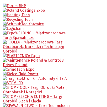
popyt na specjalistów nadal znacznie
przewyższa podaż.