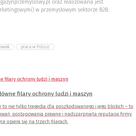
gazynprzemyslowy.pl oraz realizowana jest
rketingowymi) w przemysłowym sektorze B2B.
ownik
praca w Polsce
łówne filary ochrony ludzi i maszyn
to nie tylko tragedia dla poszkodowanego i jego bliskich – to
dowań, postępowania prawne i nadszarpnięta reputacja firmy.
e opiera się na trzech filarach.