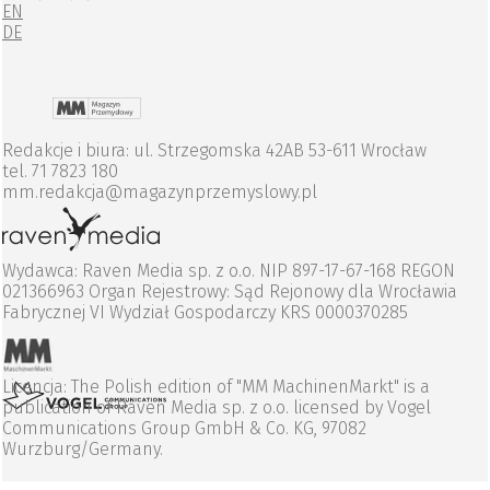
EN
DE
Redakcje i biura: ul. Strzegomska 42AB 53-611 Wrocław
tel. 71 7823 180
mm.redakcja@magazynprzemyslowy.pl
Wydawca: Raven Media sp. z o.o. NIP 897-17-67-168 REGON
021366963 Organ Rejestrowy: Sąd Rejonowy dla Wrocławia
Fabrycznej VI Wydział Gospodarczy KRS 0000370285
Licencja: The Polish edition of "MM MachinenMarkt" is a
publication of Raven Media sp. z o.o. licensed by Vogel
Communications Group GmbH & Co. KG, 97082
Wurzburg/Germany.