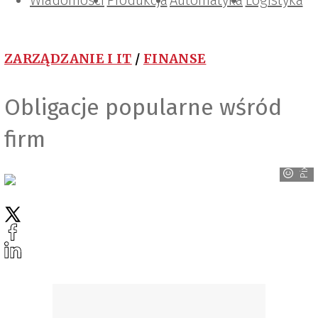
Wiadomości
Projektowanie i konstrukcje
Zarządzanie i IT
Tematy specjalne
Produkcja
Automatyka
Logistyka
ZARZĄDZANIE I IT
/
FINANSE
Obligacje popularne wśród
firm
PixaBay