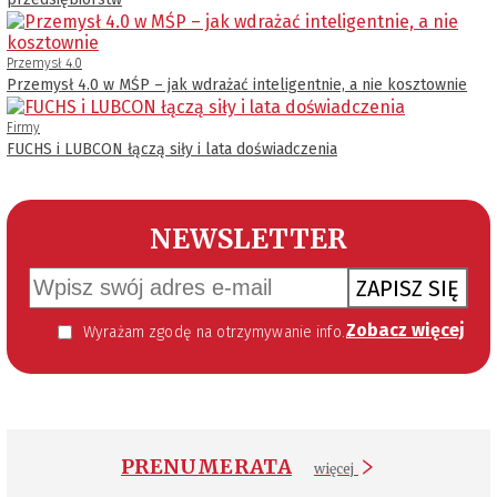
Przemysł 4.0
Przemysł 4.0 w MŚP – jak wdrażać inteligentnie, a nie kosztownie
Firmy
FUCHS i LUBCON łączą siły i lata doświadczenia
NEWSLETTER
ZAPISZ SIĘ
Zobacz więcej
Wyrażam zgodę na otrzymywanie informacji handlowej kierowanej do mnie za pomocą środków komunikacji elektronicznej w szczególności poczty elektronicznej zgodnie z przepisem art. 10 ust 2 ustawy z dnia 18 lipca 2002 roku o świadczeniu usług drogą elektroniczną (Dz. U. 144 z 2002 r. poz. 1204). Zgoda jest dobrowolna, jednak jej wyrażenie jest konieczne, aby otrzymywać newsletter.
PRENUMERATA
więcej