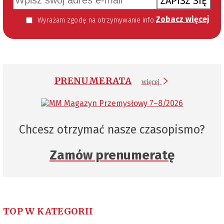
ZAPISZ SIĘ
Zobacz więcej
Wyrażam zgodę na otrzymywanie informacji handlowej kierowanej do mnie za pomocą środków komunikacji elektronicznej w szczególności poczty elektronicznej zgodnie z przepisem art. 10 ust 2 ustawy z dnia 18 lipca 2002 roku o świadczeniu usług drogą elektroniczną (Dz. U. 144 z 2002 r. poz. 1204). Zgoda jest dobrowolna, jednak jej wyrażenie jest konieczne, aby otrzymywać newsletter.
PRENUMERATA
więcej
Chcesz otrzymać nasze czasopismo?
Zamów prenumeratę
TOP W KATEGORII