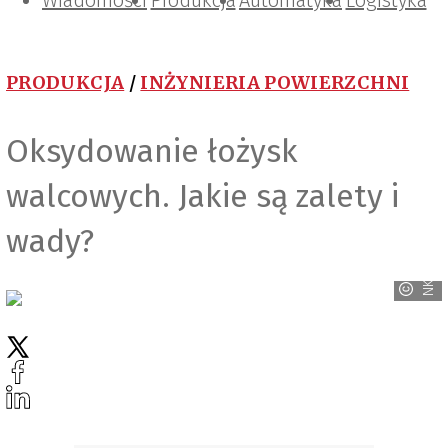
Wiadomości
Projektowanie i konstrukcje
Zarządzanie i IT
Tematy specjalne
Produkcja
Automatyka
Logistyka
PRODUKCJA
/
INŻYNIERIA POWIERZCHNI
Oksydowanie łożysk
walcowych. Jakie są zalety i
wady?
NKE