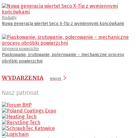
Produkty
Nowa generacja wierteł Seco X-Tip z wymiennymi końcówkami
Inżynieria powierzchni
Piaskowanie, śrutowanie, polerowanie – mechaniczne procesy
obróbki powierzchni
WYDARZENIA
więcej
Nasz patronat