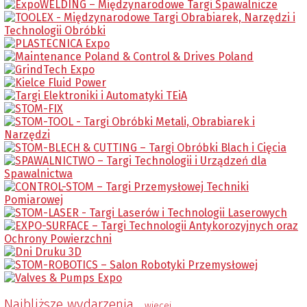
Najbliższe wydarzenia
wiecej