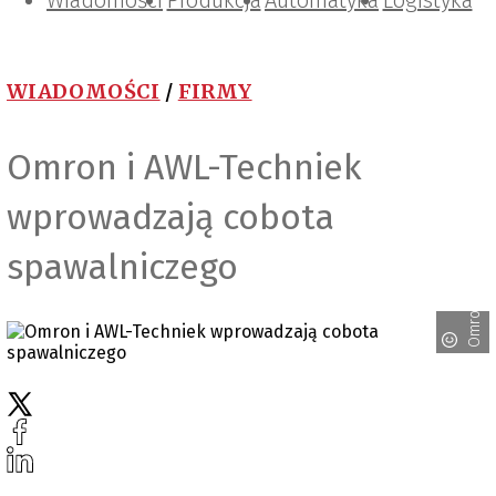
Wiadomości
Projektowanie i konstrukcje
Zarządzanie i IT
Tematy specjalne
Produkcja
Automatyka
Logistyka
WIADOMOŚCI
/
FIRMY
Omron i AWL-Techniek
wprowadzają cobota
spawalniczego
Omron