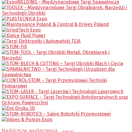
Najbliższe wydarzenia
wiecej