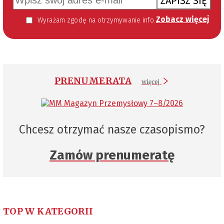
ZAPISZ SIĘ
Zobacz więcej
Wyrażam zgodę na otrzymywanie informacji handlowej kierowanej do mnie za pomocą środków komunikacji elektronicznej w szczególności poczty elektronicznej zgodnie z przepisem art. 10 ust 2 ustawy z dnia 18 lipca 2002 roku o świadczeniu usług drogą elektroniczną (Dz. U. 144 z 2002 r. poz. 1204). Zgoda jest dobrowolna, jednak jej wyrażenie jest konieczne, aby otrzymywać newsletter.
PRENUMERATA
więcej
Chcesz otrzymać nasze czasopismo?
Zamów prenumeratę
TOP W KATEGORII