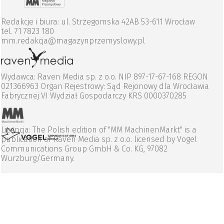
Redakcje i biura: ul. Strzegomska 42AB 53-611 Wrocław
tel. 71 7823 180
mm.redakcja@magazynprzemyslowy.pl
Wydawca: Raven Media sp. z o.o. NIP 897-17-67-168 REGON
021366963 Organ Rejestrowy: Sąd Rejonowy dla Wrocławia
Fabrycznej VI Wydział Gospodarczy KRS 0000370285
Licencja: The Polish edition of "MM MachinenMarkt" is a
publication of Raven Media sp. z o.o. licensed by Vogel
Communications Group GmbH & Co. KG, 97082
Wurzburg/Germany.