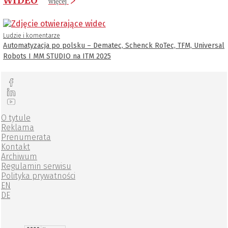
WIDEO
więcej
Ludzie i komentarze
Automatyzacja po polsku – Dematec, Schenck RoTec, TFM, Universal
Robots I MM STUDIO na ITM 2025
O tytule
Reklama
Prenumerata
Kontakt
Archiwum
Regulamin serwisu
Polityka prywatności
EN
DE