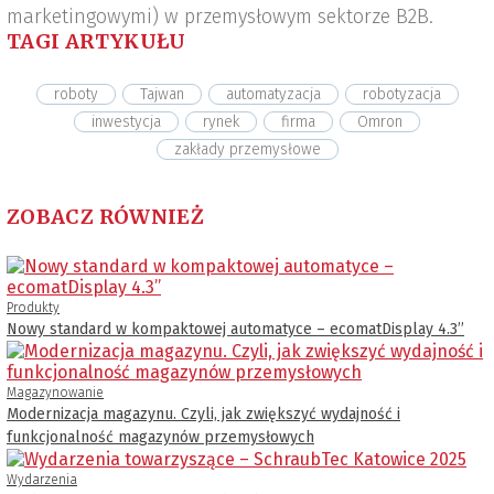
marketingowymi) w przemysłowym sektorze B2B.
TAGI ARTYKUŁU
roboty
Tajwan
automatyzacja
robotyzacja
inwestycja
rynek
firma
Omron
zakłady przemysłowe
ZOBACZ RÓWNIEŻ
Produkty
Nowy standard w kompaktowej automatyce – ecomatDisplay 4.3’’
Magazynowanie
Modernizacja magazynu. Czyli, jak zwiększyć wydajność i
funkcjonalność magazynów przemysłowych
Wydarzenia