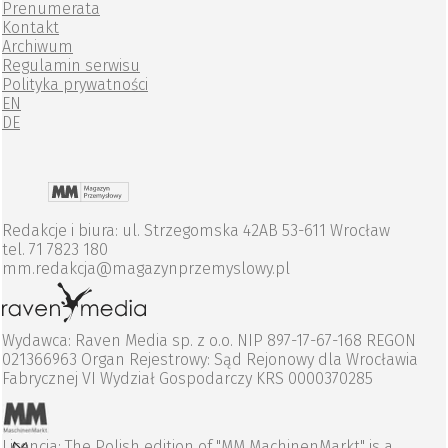
Prenumerata
Kontakt
Archiwum
Regulamin serwisu
Polityka prywatności
EN
DE
Redakcje i biura: ul. Strzegomska 42AB 53-611 Wrocław
tel. 71 7823 180
mm.redakcja@magazynprzemyslowy.pl
Wydawca: Raven Media sp. z o.o. NIP 897-17-67-168 REGON
021366963 Organ Rejestrowy: Sąd Rejonowy dla Wrocławia
Fabrycznej VI Wydział Gospodarczy KRS 0000370285
Licencja: The Polish edition of "MM MachinenMarkt" is a