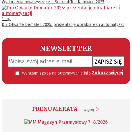
Wydarzenia towarzyszące – SchraubTec Katowice 2025
Firmy
Dni Otwarte Dematec 2025: prezentacje obrabiarek i automatyzacji
NEWSLETTER
ZAPISZ SIĘ
Zobacz więcej
Wyrażam zgodę na otrzymywanie informacji handlowej kierowanej do mnie za pomocą środków komunikacji elektronicznej w szczególności poczty elektronicznej zgodnie z przepisem art. 10 ust 2 ustawy z dnia 18 lipca 2002 roku o świadczeniu usług drogą elektroniczną (Dz. U. 144 z 2002 r. poz. 1204). Zgoda jest dobrowolna, jednak jej wyrażenie jest konieczne, aby otrzymywać newsletter.
PRENUMERATA
więcej