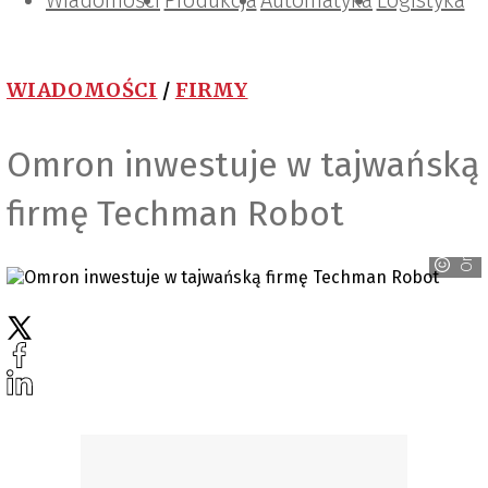
Wiadomości
Projektowanie i konstrukcje
Zarządzanie i IT
Tematy specjalne
Produkcja
Automatyka
Logistyka
WIADOMOŚCI
/
FIRMY
Omron inwestuje w tajwańską
firmę Techman Robot
Omron