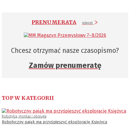
PRENUMERATA
więcej
Chcesz otrzymać nasze czasopismo?
Zamów prenumeratę
TOP W KATEGORII
Robotyka, montaż i obsługa
Robotyczny pająk ma przyśpieszyć eksplorację Księżyca