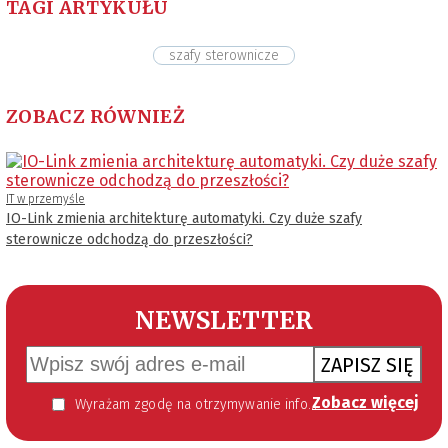
TAGI ARTYKUŁU
szafy sterownicze
ZOBACZ RÓWNIEŻ
IT w przemyśle
IO-Link zmienia architekturę automatyki. Czy duże szafy
sterownicze odchodzą do przeszłości?
NEWSLETTER
ZAPISZ SIĘ
Zobacz więcej
Wyrażam zgodę na otrzymywanie informacji handlowej kierowanej do mnie za pomocą środków komunikacji elektronicznej w szczególności poczty elektronicznej zgodnie z przepisem art. 10 ust 2 ustawy z dnia 18 lipca 2002 roku o świadczeniu usług drogą elektroniczną (Dz. U. 144 z 2002 r. poz. 1204). Zgoda jest dobrowolna, jednak jej wyrażenie jest konieczne, aby otrzymywać newsletter.