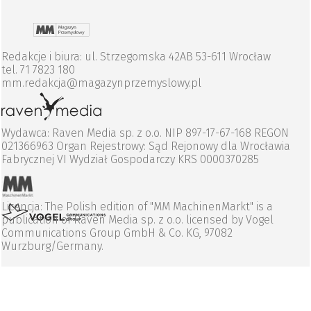
Redakcje i biura: ul. Strzegomska 42AB 53-611 Wrocław
tel. 71 7823 180
mm.redakcja@magazynprzemyslowy.pl
Wydawca: Raven Media sp. z o.o. NIP 897-17-67-168 REGON
021366963 Organ Rejestrowy: Sąd Rejonowy dla Wrocławia
Fabrycznej VI Wydział Gospodarczy KRS 0000370285
Licencja: The Polish edition of "MM MachinenMarkt" is a
publication of Raven Media sp. z o.o. licensed by Vogel
Communications Group GmbH & Co. KG, 97082
Wurzburg/Germany.