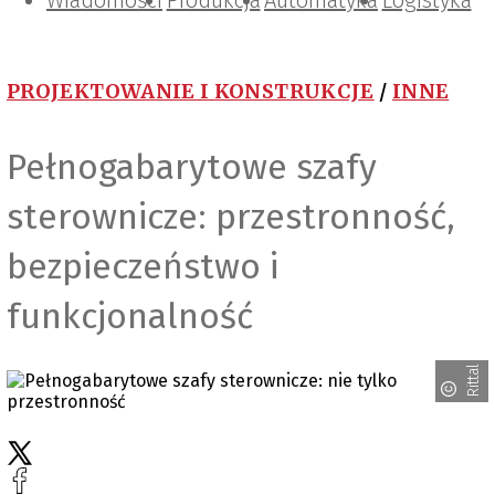
Wiadomości
Projektowanie i konstrukcje
Zarządzanie i IT
Tematy specjalne
Produkcja
Automatyka
Logistyka
PROJEKTOWANIE I KONSTRUKCJE
/
INNE
Pełnogabarytowe szafy
sterownicze: przestronność,
bezpieczeństwo i
funkcjonalność
Rittal