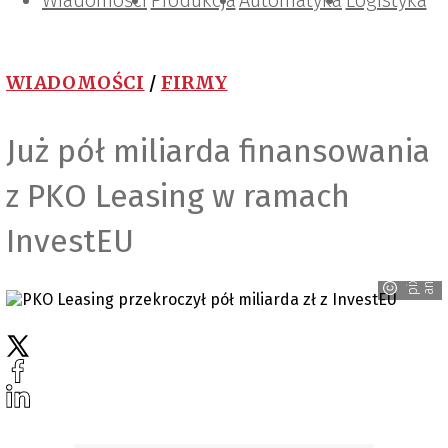
Wiadomości
Projektowanie i konstrukcje
Zarządzanie i IT
Tematy specjalne
Produkcja
Automatyka
Logistyka
WIADOMOŚCI
/
FIRMY
Już pół miliarda finansowania
z PKO Leasing w ramach
InvestEU
p
i
x
a
b
a
y
-
a
n
n
c
a