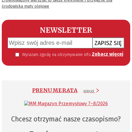
Zrównoważony warsztat to także efektywne i przyjazne dla
środowiska maty olejowe
NEWSLETTER
ZAPISZ SIĘ
Zobacz więcej
Wyrażam zgodę na otrzymywanie informacji handlowej kierowanej do mnie za pomocą środków komunikacji elektronicznej w szczególności poczty elektronicznej zgodnie z przepisem art. 10 ust 2 ustawy z dnia 18 lipca 2002 roku o świadczeniu usług drogą elektroniczną (Dz. U. 144 z 2002 r. poz. 1204). Zgoda jest dobrowolna, jednak jej wyrażenie jest konieczne, aby otrzymywać newsletter.
PRENUMERATA
więcej
Chcesz otrzymać nasze czasopismo?