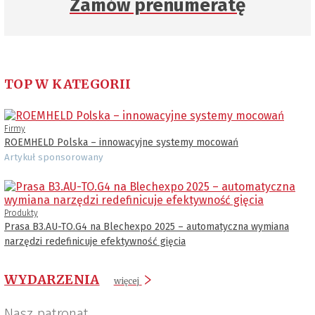
Zamów prenumeratę
TOP W KATEGORII
Firmy
ROEMHELD Polska – innowacyjne systemy mocowań
Artykuł sponsorowany
Produkty
Prasa B3.AU-TO.G4 na Blechexpo 2025 – automatyczna wymiana
narzędzi redefinicuje efektywność gięcia
WYDARZENIA
więcej
Nasz patronat