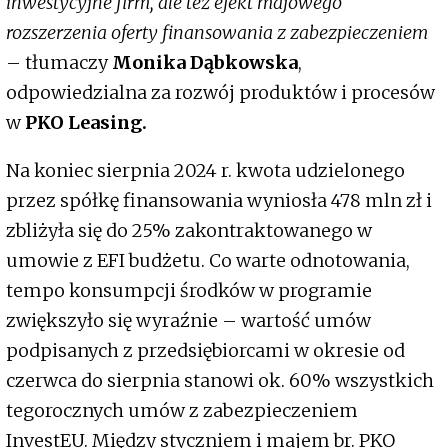
inwestycyjne firm, ale też efekt majowego
rozszerzenia oferty finansowania z zabezpieczeniem
– tłumaczy
Monika Dąbkowska
,
odpowiedzialna za rozwój produktów i procesów
w
PKO Leasing.
Na koniec sierpnia 2024 r. kwota udzielonego
przez spółkę finansowania wyniosła 478 mln zł i
zbliżyła się do 25% zakontraktowanego w
umowie z EFI budżetu. Co warte odnotowania,
tempo konsumpcji środków w programie
zwiększyło się wyraźnie – wartość umów
podpisanych z przedsiębiorcami w okresie od
czerwca do sierpnia stanowi ok. 60% wszystkich
tegorocznych umów z zabezpieczeniem
InvestEU. Między styczniem i majem br. PKO