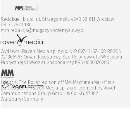
Redakcje i biura: ul. Strzegomska 42AB 53-611 Wrocław
tel. 71 7823 180
mm.redakcja@magazynprzemyslowy.pl
Wydawca: Raven Media sp. z o.o. NIP 897-17-67-168 REGON
021366963 Organ Rejestrowy: Sąd Rejonowy dla Wrocławia
Fabrycznej VI Wydział Gospodarczy KRS 0000370285
Licencja: The Polish edition of "MM MachinenMarkt" is a
publication of Raven Media sp. z o.o. licensed by Vogel
Communications Group GmbH & Co. KG, 97082
Wurzburg/Germany.