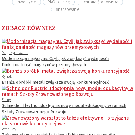
inwestycje
PKO Leasing
ochrona środowiska
finansowanie
ZOBACZ RÓWNIEŻ
Magazynowanie
Modernizacja magazynu. Czyli, jak zwiększyć wydajność i
funkcjonalność magazynów przemysłowych
Rynek
Branża obróbki metali zwiększa swoją konkurencyjność
Firmy
Schneider Electric udostępnia nowy moduł edukacyjny w ramach
Szkoły Zrównoważonego Rozwoju
Produkty