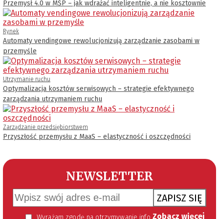
Przemysł 4.0 w MŚP – jak wdrażać inteligentnie, a nie kosztownie
Rynek
Automaty vendingowe rewolucjonizują zarządzanie zasobami w
przemyśle
Utrzymanie ruchu
Optymalizacja kosztów serwisowych – strategie efektywnego
zarządzania utrzymaniem ruchu
Zarządzanie przedsiębiorstwem
Przyszłość przemysłu z MaaS – elastyczność i oszczędności
NEWSLETTER
ZAPISZ SIĘ
Zobacz więcej
Wyrażam zgodę na otrzymywanie informacji handlowej kierowanej do mnie za pomocą środków komunikacji elektronicznej w szczególności poczty elektronicznej zgodnie z przepisem art. 10 ust 2 ustawy z dnia 18 lipca 2002 roku o świadczeniu usług drogą elektroniczną (Dz. U. 144 z 2002 r. poz. 1204). Zgoda jest dobrowolna, jednak jej wyrażenie jest konieczne, aby otrzymywać newsletter.