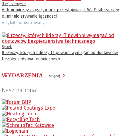
IT w przemyśle
Autonomiczny magazyn bez przestojów: jak Wi-Fi site survey
eliminuje zrywanie łączności
Artykuł sponsorowany
Rynek
8 rzeczy, których liderzy IT powinni wymagać od dostawców
bezpieczeństwa technicznego
WYDARZENIA
więcej
Nasz patronat