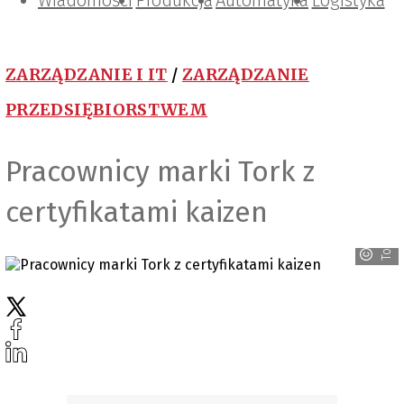
Wiadomości
Projektowanie i konstrukcje
Zarządzanie i IT
Tematy specjalne
Produkcja
Automatyka
Logistyka
ZARZĄDZANIE I IT
/
ZARZĄDZANIE
PRZEDSIĘBIORSTWEM
Pracownicy marki Tork z
certyfikatami kaizen
Tork