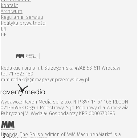
Kontakt
Archiwum
Regulamin serwisu
Polityka prywatności
EN
DE
Redakcje i biura: ul. Strzegomska 42AB 53-611 Wrocław
tel. 71 7823 180
mm.redakcja@magazynprzemyslowy.pl
Wydawca: Raven Media sp. z o.o. NIP 897-17-67-168 REGON
021366963 Organ Rejestrowy: Sąd Rejonowy dla Wrocławia
Fabrycznej VI Wydział Gospodarczy KRS 0000370285
Licencja: The Polish edition of "MM MachinenMarkt" is a