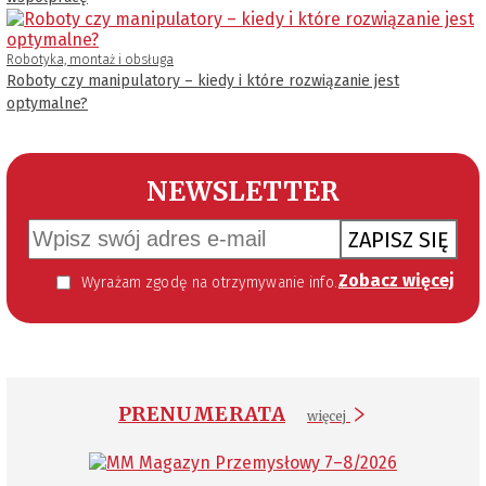
Robotyka, montaż i obsługa
Roboty czy manipulatory – kiedy i które rozwiązanie jest
optymalne?
NEWSLETTER
ZAPISZ SIĘ
Zobacz więcej
Wyrażam zgodę na otrzymywanie informacji handlowej kierowanej do mnie za pomocą środków komunikacji elektronicznej w szczególności poczty elektronicznej zgodnie z przepisem art. 10 ust 2 ustawy z dnia 18 lipca 2002 roku o świadczeniu usług drogą elektroniczną (Dz. U. 144 z 2002 r. poz. 1204). Zgoda jest dobrowolna, jednak jej wyrażenie jest konieczne, aby otrzymywać newsletter.
PRENUMERATA
więcej