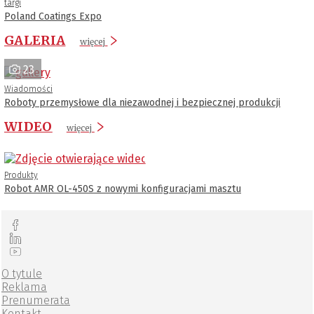
targi
Poland Coatings Expo
GALERIA
więcej
23
Wiadomości
Roboty przemysłowe dla niezawodnej i bezpiecznej produkcji
WIDEO
więcej
Produkty
Robot AMR OL-450S z nowymi konfiguracjami masztu
O tytule
Reklama
Prenumerata
Kontakt