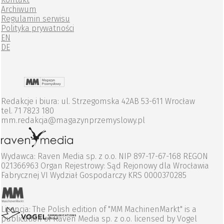
Archiwum
Regulamin serwisu
Polityka prywatności
EN
DE
Redakcje i biura: ul. Strzegomska 42AB 53-611 Wrocław
tel. 71 7823 180
mm.redakcja@magazynprzemyslowy.pl
Wydawca: Raven Media sp. z o.o. NIP 897-17-67-168 REGON
021366963 Organ Rejestrowy: Sąd Rejonowy dla Wrocławia
Fabrycznej VI Wydział Gospodarczy KRS 0000370285
Licencja: The Polish edition of "MM MachinenMarkt" is a
publication of Raven Media sp. z o.o. licensed by Vogel