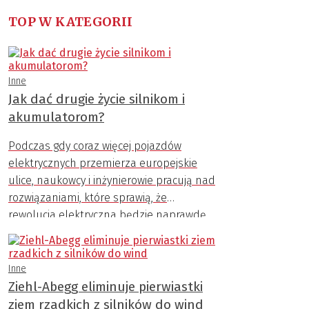
TOP W KATEGORII
Inne
Jak dać drugie życie silnikom i
akumulatorom?
Podczas gdy coraz więcej pojazdów
elektrycznych przemierza europejskie
ulice, naukowcy i inżynierowie pracują nad
rozwiązaniami, które sprawią, że
rewolucja elektryczna będzie naprawdę
zrównoważona. Niemieckie konsorcjum
ZIRKEL zademonstrowało niedawno
zautomatyzowany proces demontażu
Inne
silników elektrycznych i akumulatorów,
Ziehl-Abegg eliminuje pierwiastki
który pozwoli dużo łatwiej odzyskiwać
ziem rzadkich z silników do wind