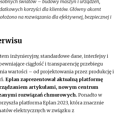
 osobnych światów – budowy maszyn i urządzeń,
dodatkowych korzyści dla klientów. Główny akcent
ołożono na rozwiązania dla efektywnej, bezpiecznej i
.
erwisu
em inżynieryjny, standardowe dane, interfejsy i
ewniające ciągłość i transparencję przebiegu
ia wartości – od projektowania przez produkcję i
eń.
Eplan zaprezentował aktualną platformę
arządzaniem artykułami, nowym centrum
iązanymi rozwiązań chmurowych.
Ponadto w
rzyszła platforma Eplan 2023, która znacznie
atów elektrycznych w związku z