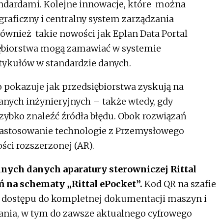
dardami. Kolejne innowacje, które można
graficzny i centralny system zarządzania
ównież takie nowości jak Eplan Data Portal
iębiorstwa mogą zamawiać w systemie
tykułów w standardzie danych.
 pokazuje jak przedsiębiorstwa zyskują na
danych inżynieryjnych – także wtedy, gdy
szybko znaleźć źródła błędu. Obok rozwiązań
zastosowanie technologie z Przemysłowego
ości rozszerzonej (AR).
lnych danych aparatury sterowniczej Rittal
 na schematy „Rittal ePocket”.
Kod QR na szafie
e dostępu do kompletnej dokumentacji maszyn i
ania, w tym do zawsze aktualnego cyfrowego