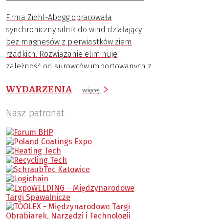
cenne surowce, z których te komponenty
Firma Ziehl-Abegg opracowała
są wykonane.
synchroniczny silnik do wind działający
bez magnesów z pierwiastków ziem
rzadkich. Rozwiązanie eliminuje
zależność od surowców importowanych z
Chin.
WYDARZENIA
więcej
Nasz patronat