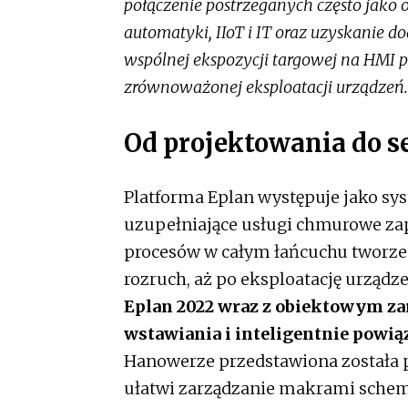
połączenie postrzeganych często jako
automatyki, IIoT i IT oraz uzyskanie 
wspólnej ekspozycji targowej na HMI p
zrównoważonej eksploatacji urządzeń
Od projektowania do s
Platforma Eplan występuje jako syst
uzupełniające usługi chmurowe zap
procesów w całym łańcuchu tworzen
rozruch, aż po eksploatację urządz
Eplan 2022 wraz z obiektowym z
wstawiania i inteligentnie pow
Hanowerze przedstawiona została p
ułatwi zarządzanie makrami schem