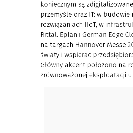
koniecznym są zdigitalizowan
przemyśle oraz IT: w budowie 
rozwiązaniach IIoT, w infrastru
Rittal, Eplan i German Edge C
na targach Hannover Messe 202
światy i wspierać przedsiębior
Główny akcent położono na roz
zrównoważonej eksploatacji u