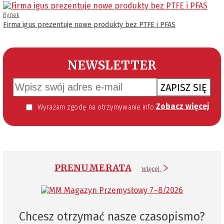
Rynek
Firma igus prezentuje nowe produkty bez PTFE i PFAS
NEWSLETTER
ZAPISZ SIĘ
Zobacz więcej
Wyrażam zgodę na otrzymywanie informacji handlowej kierowanej do mnie za pomocą środków komunikacji elektronicznej w szczególności poczty elektronicznej zgodnie z przepisem art. 10 ust 2 ustawy z dnia 18 lipca 2002 roku o świadczeniu usług drogą elektroniczną (Dz. U. 144 z 2002 r. poz. 1204). Zgoda jest dobrowolna, jednak jej wyrażenie jest konieczne, aby otrzymywać newsletter.
PRENUMERATA
więcej
Chcesz otrzymać nasze czasopismo?