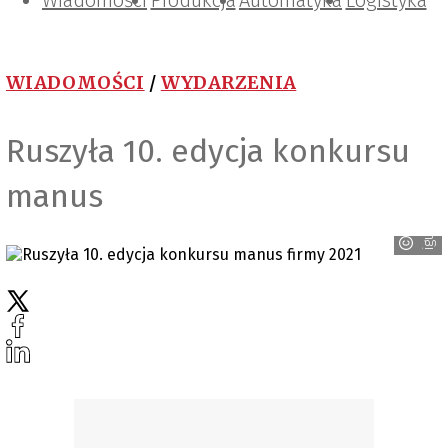
Wiadomości
Projektowanie i konstrukcje
Zarządzanie i IT
Tematy specjalne
Produkcja
Automatyka
Logistyka
WIADOMOŚCI
/
WYDARZENIA
Ruszyła 10. edycja konkursu
manus
igus