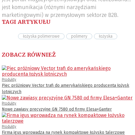
jest komunikacja (różnymi narzędziami
marketingowymi) w przemysłowym sektorze B2B.
TAGI ARTYKUŁU
łożyska polimerowe
polimery
łożyska
ZOBACZ RÓWNIEŻ
Produkty
Piec próżniowy Vector trafi do amerykańskiego producenta łożysk
lotniczych
Produkty
Nowe zawiasy precyzyjne GN 7580 od firmy Elesa+Ganter
Produkty
Firma igus wprowadza na rynek kompaktowe łożysko talerzowe