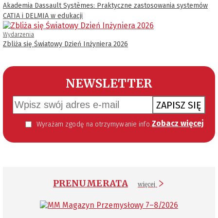
Akademia Dassault Systèmes: Praktyczne zastosowania systemów
CATIA i DELMIA w edukacji
Wydarzenia
Zbliża się Światowy Dzień Inżyniera 2026
NEWSLETTER
ZAPISZ SIĘ
Zobacz więcej
Wyrażam zgodę na otrzymywanie informacji handlowej kierowanej do mnie za pomocą środków komunikacji elektronicznej w szczególności poczty elektronicznej zgodnie z przepisem art. 10 ust 2 ustawy z dnia 18 lipca 2002 roku o świadczeniu usług drogą elektroniczną (Dz. U. 144 z 2002 r. poz. 1204). Zgoda jest dobrowolna, jednak jej wyrażenie jest konieczne, aby otrzymywać newsletter.
PRENUMERATA
więcej