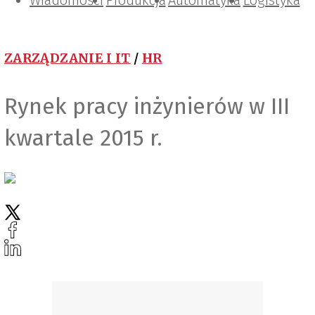
Wiadomości
Projektowanie i konstrukcje
Zarządzanie i IT
Tematy specjalne
Produkcja
Automatyka
Logistyka
ZARZĄDZANIE I IT
/
HR
Rynek pracy inżynierów w III
kwartale 2015 r.