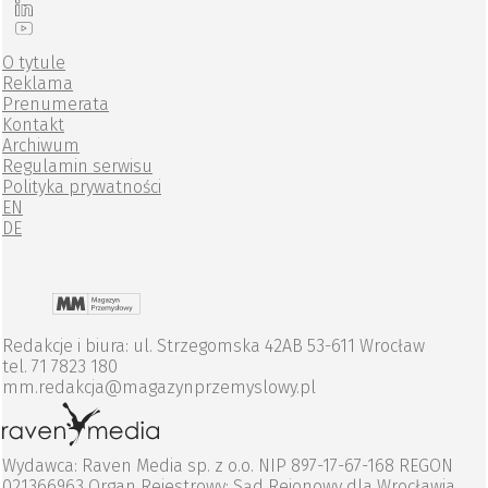
O tytule
Reklama
Prenumerata
Kontakt
Archiwum
Regulamin serwisu
Polityka prywatności
EN
DE
Redakcje i biura: ul. Strzegomska 42AB 53-611 Wrocław
tel. 71 7823 180
mm.redakcja@magazynprzemyslowy.pl
Wydawca: Raven Media sp. z o.o. NIP 897-17-67-168 REGON
021366963 Organ Rejestrowy: Sąd Rejonowy dla Wrocławia