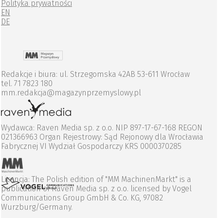
Polityka prywatności
EN
DE
Redakcje i biura: ul. Strzegomska 42AB 53-611 Wrocław
tel. 71 7823 180
mm.redakcja@magazynprzemyslowy.pl
Wydawca: Raven Media sp. z o.o. NIP 897-17-67-168 REGON
021366963 Organ Rejestrowy: Sąd Rejonowy dla Wrocławia
Fabrycznej VI Wydział Gospodarczy KRS 0000370285
Licencja: The Polish edition of "MM MachinenMarkt" is a
publication of Raven Media sp. z o.o. licensed by Vogel
Communications Group GmbH & Co. KG, 97082
Wurzburg/Germany.