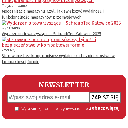
Magazynowanie
Modernizacja magazynu. Czyli, jak zwiększyć wydajność i
funkcjonalność magazynów przemysłowych
Wydarzenia
Wydarzenia towarzyszące – SchraubTec Katowice 2025
Produkty
Sterowanie bez kompromisów: wydajność i bezpieczeństwo w
kompaktowej formie
NEWSLETTER
ZAPISZ SIĘ
Zobacz więcej
Wyrażam zgodę na otrzymywanie informacji handlowej kierowanej do mnie za pomocą środków komunikacji elektronicznej w szczególności poczty elektronicznej zgodnie z przepisem art. 10 ust 2 ustawy z dnia 18 lipca 2002 roku o świadczeniu usług drogą elektroniczną (Dz. U. 144 z 2002 r. poz. 1204). Zgoda jest dobrowolna, jednak jej wyrażenie jest konieczne, aby otrzymywać newsletter.