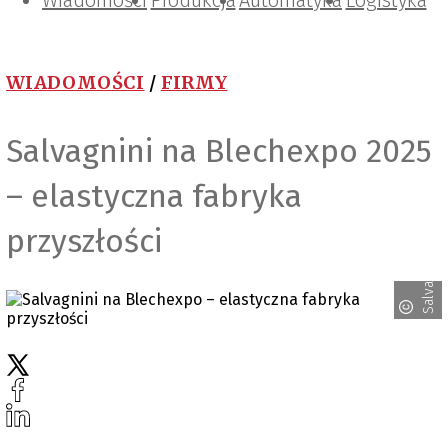
Wiadomości
Projektowanie i konstrukcje
Zarządzanie i IT
Tematy specjalne
Produkcja
Automatyka
Logistyka
WIADOMOŚCI
/
FIRMY
Salvagnini na Blechexpo 2025
– elastyczna fabryka
przyszłości
Salvagnini