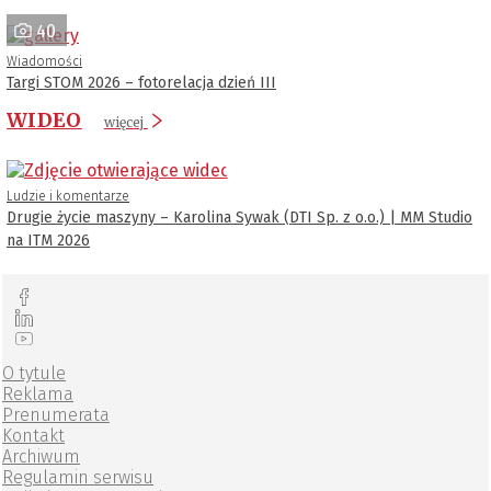
40
Wiadomości
Targi STOM 2026 – fotorelacja dzień III
WIDEO
więcej
Ludzie i komentarze
Drugie życie maszyny – Karolina Sywak (DTI Sp. z o.o.) | MM Studio
na ITM 2026
O tytule
Reklama
Prenumerata
Kontakt
Archiwum
Regulamin serwisu