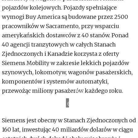
pojazdów kolejowych. Pojazdy spełniające
wymogi Buy America są budowane przez 2500
pracowników w Sacramento, przy wsparciu
amerykańskich dostawców z 40 stanów. Ponad
40 agencji tranzytowych w całych Stanach
Zjednoczonych i Kanadzie korzysta z oferty
Siemens Mobility w zakresie lekkich pojazdów
szynowych, lokomotyw, wagonów pasażerskich,
komponentów i systemów automatyki,
przewożąc miliony pasażerów każdego roku.
S
i
e
m
e
n
s
M
o
b
i
l
i
t
y
Siemens jest obecny w Stanach Zjednoczonych od
160 lat, inwestując 40 miliardów dolarów w ciągu