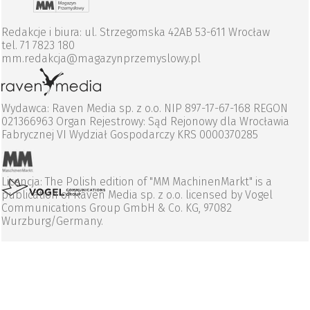
Redakcje i biura: ul. Strzegomska 42AB 53-611 Wrocław
tel. 71 7823 180
mm.redakcja@magazynprzemyslowy.pl
Wydawca: Raven Media sp. z o.o. NIP 897-17-67-168 REGON
021366963 Organ Rejestrowy: Sąd Rejonowy dla Wrocławia
Fabrycznej VI Wydział Gospodarczy KRS 0000370285
Licencja: The Polish edition of "MM MachinenMarkt" is a
publication of Raven Media sp. z o.o. licensed by Vogel
Communications Group GmbH & Co. KG, 97082
Wurzburg/Germany.