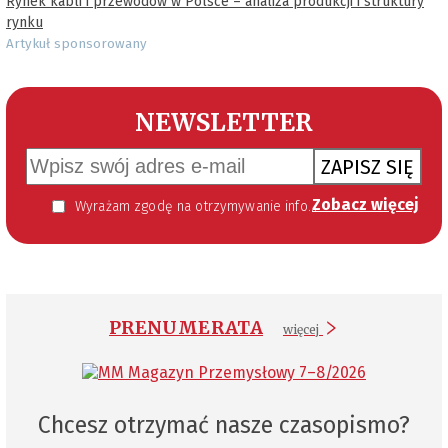
Rynek kabli i przewodów w Polsce – analiza produkcji i struktury
rynku
Artykuł sponsorowany
NEWSLETTER
ZAPISZ SIĘ
Zobacz więcej
Wyrażam zgodę na otrzymywanie informacji handlowej kierowanej do mnie za pomocą środków komunikacji elektronicznej w szczególności poczty elektronicznej zgodnie z przepisem art. 10 ust 2 ustawy z dnia 18 lipca 2002 roku o świadczeniu usług drogą elektroniczną (Dz. U. 144 z 2002 r. poz. 1204). Zgoda jest dobrowolna, jednak jej wyrażenie jest konieczne, aby otrzymywać newsletter.
PRENUMERATA
więcej
Chcesz otrzymać nasze czasopismo?