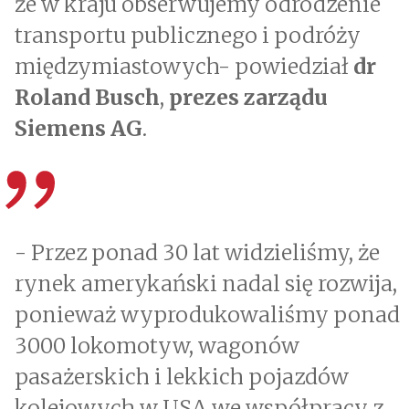
że w kraju obserwujemy odrodzenie
transportu publicznego i podróży
międzymiastowych- powiedział
dr
Roland Busch
,
prezes zarządu
Siemens AG
.
- Przez ponad 30 lat widzieliśmy, że
rynek amerykański nadal się rozwija,
ponieważ wyprodukowaliśmy ponad
3000 lokomotyw, wagonów
pasażerskich i lekkich pojazdów
kolejowych w USA we współpracy z