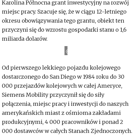
Karolina Północna grant inwestycyjny na rozwój
miejsc pracy. Szacuje się, że w ciągu 12-letniego
okresu obowiązywania tego grantu, obiekt ten
przyczyni się do wzrostu gospodarki stanu o 1,6
miliarda dolarów.
S
i
e
m
e
n
s
M
o
b
i
l
i
t
y
Od pierwszego lekkiego pojazdu kolejowego
dostarczonego do San Diego w 1984 roku do 30
000 przejazdów kolejowych w całej Ameryce,
Siemens Mobility przyczynił się do siły
połączenia, miejsc pracy i inwestycji do naszych
amerykańskich miast z ośmioma zakładami
produkcyjnymi, 4 000 pracowników i ponad 2
000 dostawców w całych Stanach Zjednoczonych.