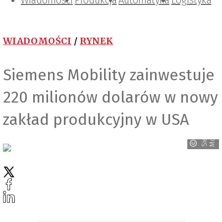
Wiadomości
Projektowanie i konstrukcje
Zarządzanie i IT
Tematy specjalne
Produkcja
Automatyka
Logistyka
WIADOMOŚCI
/
RYNEK
Siemens Mobility zainwestuje
220 milionów dolarów w nowy
zakład produkcyjny w USA
S
i
e
m
e
n
s
M
o
b
i
l
i
t
y