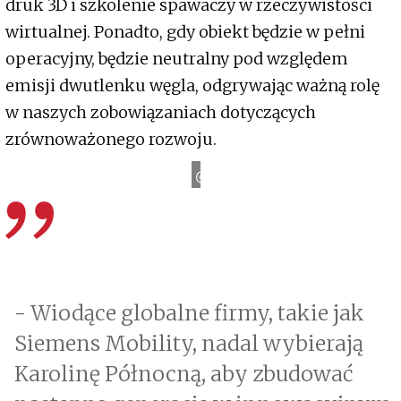
druk 3D i szkolenie spawaczy w rzeczywistości
wirtualnej. Ponadto, gdy obiekt będzie w pełni
operacyjny, będzie neutralny pod względem
emisji dwutlenku węgla, odgrywając ważną rolę
w naszych zobowiązaniach dotyczących
zrównoważonego rozwoju.
S
i
e
m
e
n
s
M
o
b
i
l
i
t
y
- Wiodące globalne firmy, takie jak
Siemens Mobility, nadal wybierają
Karolinę Północną, aby zbudować