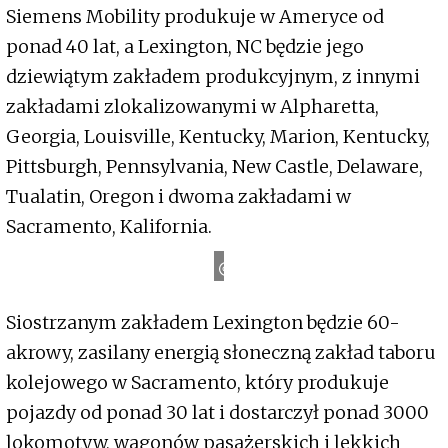
Siemens Mobility produkuje w Ameryce od
ponad 40 lat, a Lexington, NC będzie jego
dziewiątym zakładem produkcyjnym, z innymi
zakładami zlokalizowanymi w Alpharetta,
Georgia, Louisville, Kentucky, Marion, Kentucky,
Pittsburgh, Pennsylvania, New Castle, Delaware,
Tualatin, Oregon i dwoma zakładami w
Sacramento, Kalifornia.
S
i
e
m
e
n
s
M
o
b
i
l
i
t
y
Siostrzanym zakładem Lexington będzie 60-
akrowy, zasilany energią słoneczną zakład taboru
kolejowego w Sacramento, który produkuje
pojazdy od ponad 30 lat i dostarczył ponad 3000
lokomotyw, wagonów pasażerskich i lekkich