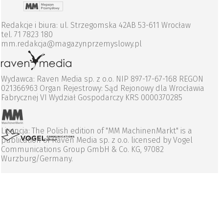
Redakcje i biura: ul. Strzegomska 42AB 53-611 Wrocław
tel. 71 7823 180
mm.redakcja@magazynprzemyslowy.pl
Wydawca: Raven Media sp. z o.o. NIP 897-17-67-168 REGON
021366963 Organ Rejestrowy: Sąd Rejonowy dla Wrocławia
Fabrycznej VI Wydział Gospodarczy KRS 0000370285
Licencja: The Polish edition of "MM MachinenMarkt" is a
publication of Raven Media sp. z o.o. licensed by Vogel
Communications Group GmbH & Co. KG, 97082
Wurzburg/Germany.