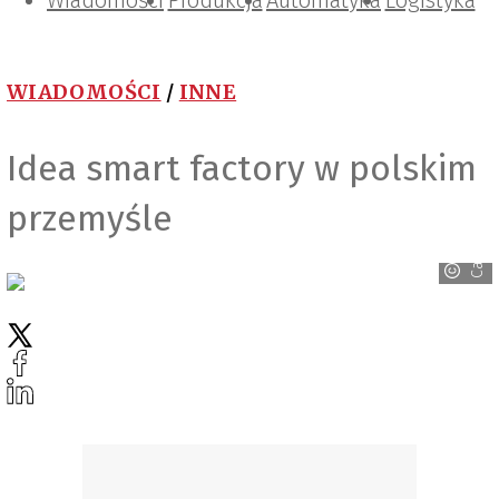
Wiadomości
Projektowanie i konstrukcje
Zarządzanie i IT
Tematy specjalne
Produkcja
Automatyka
Logistyka
WIADOMOŚCI
/
INNE
Idea smart factory w polskim
przemyśle
Canva