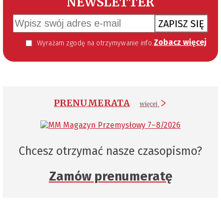
NEWSLETTER
ZAPISZ SIĘ
Zobacz więcej
Wyrażam zgodę na otrzymywanie informacji handlowej kierowanej do mnie za pomocą środków komunikacji elektronicznej w szczególności poczty elektronicznej zgodnie z przepisem art. 10 ust 2 ustawy z dnia 18 lipca 2002 roku o świadczeniu usług drogą elektroniczną (Dz. U. 144 z 2002 r. poz. 1204). Zgoda jest dobrowolna, jednak jej wyrażenie jest konieczne, aby otrzymywać newsletter.
PRENUMERATA
więcej
Chcesz otrzymać nasze czasopismo?
Zamów prenumeratę