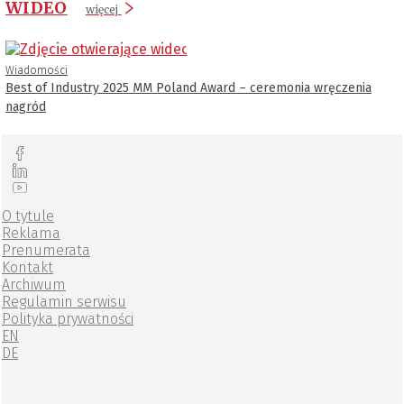
WIDEO
więcej
Wiadomości
Best of Industry 2025 MM Poland Award – ceremonia wręczenia
nagród
O tytule
Reklama
Prenumerata
Kontakt
Archiwum
Regulamin serwisu
Polityka prywatności
EN
DE