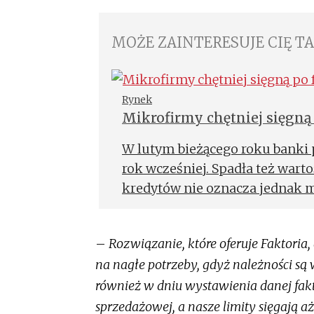
MOŻE ZAINTERESUJE CIĘ T
Rynek
Mikrofirmy chętniej sięgną
W lutym bieżącego roku banki
rok wcześniej. Spadła też wart
kredytów nie oznacza jednak 
MŚP. Zdaniem ekspertów, drog
zachęcić przedsiębiorców do si
–
Rozwiązanie, które oferuje Faktoria
i KRD, trzy czwarte firm z sekto
na nagłe potrzeby, gdyż należności są
skorzystało.
również w dniu wystawienia danej fak
sprzedażowej, a nasze limity sięgają a