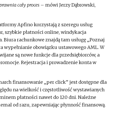
prawnia cały proces
– mówi Jerzy Dąbrowski,
tformy Apfino korzystają z szeregu usług
r, szybkie płatności online, windykacja
. Biura rachunkowe znajdą tam usługę „Poznaj
era wypełnianie obowiązku ustawowego AML. W
ijane są nowe funkcje dla przedsiębiorców, a
romocje. Rejestracja i prowadzenie konta w
march finansowanie „per click” jest dostępne dla
ględu na wielkość i częstotliwość wystawianych
inem płatności nawet do 120 dni. Należne
niemal od razu, zapewniając płynność finansową.