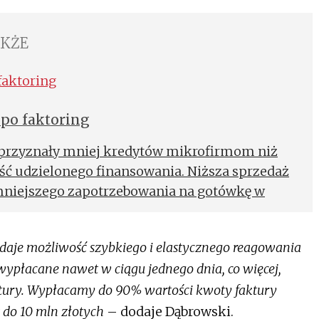
AKŻE
 po faktoring
 przyznały mniej kredytów mikrofirmom niż
ość udzielonego finansowania. Niższa sprzedaż
mniejszego zapotrzebowania na gotówkę w
ie i trudno dostępne kredyty bankowe mogą
ęgania po faktoring. Jak pokazuje badanie NFG
, daje możliwość szybkiego i elastycznego reagowania
ra MŚP zna tę usługę, a 18,5% choć raz z niej
 wypłacane nawet w ciągu jednego dnia, co więcej,
tury. Wypłacamy do 90% wartości kwoty faktury
ż do 10 mln złotych
– dodaje Dąbrowski.