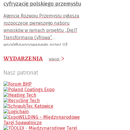
cyfryzację polskiego przemysłu
w ramach FENG, został stworzony właśnie
po to, aby pomóc małym i średnim
Agencja Rozwoju Przemysłu ogłasza
przedsiębiorstwom wkroczyć na wyższy
rozpoczęcie pierwszego naboru
poziom cyfrowego rozwoju.
wniosków w ramach projektu „Dig.IT
Transformacja Cyfrowa”,
współfinansowanego przez UE.
WYDARZENIA
więcej
Nasz patronat