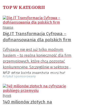
TOP W KATEGORII
Finanse
Dig.IT Transformacja Cyfrowa –
dofinansowania dla polskich firm
Cyfryzacja nie jest już tylko modnym
hasłem – to realna konieczność dla firm
przemysłowych, które chcą pozostać
konkurencyjne. Szczególnie w sektorze
MŚP, gdzie każda inwestycja musi być
Artykuł sponsorowany
dobrze przemyślana, możliwość
uzyskania zewnętrznego wsparcia
finansowego ma ogromne znaczenie.
Rynek
Program Dig.IT Transformacja Cyfrowa,
140 milionów złotych na
finansowany ze środków Unii Europejskiej