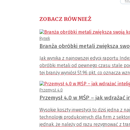
fi
ZOBACZ RÓWNIEŻ
Rynek
Branża obróbki metali zwiększa swo
Jak wynika z najnowszej edycji raportu Inde
obróbki metali od pewnego czasu stale po
tej branży wyniósł 51,96 pkt, co oznacza w
Przemysł 4.0
Przemysł 4.0 w MŚP – jak wdrażać in
Wysokie koszty inwestycji to dziś jedna z 
technologii produkcyjnych dla firm z sekto
jednak, że należy od razu rezygnować z tra