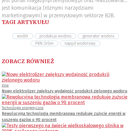
jest portal magazynprzemyslowy.pl oraz realizowana
jest komunikacja (różnymi narzędziami
marketingowymi) w przemysłowym sektorze B2B.
TAGI ARTYKUŁU
wodór
produkcja wodoru
generator wodoru
PKN Orlen
napęd wodorowy
ZOBACZ RÓWNIEŻ
Inne
Nowy elektrolizer zwiększy wydajność produkcji zielonego wodoru
Technologie energetyczne
Rewolucyjna technologia membranowa redukuje zużycie energii w
suszeniu gazów o 90 procent