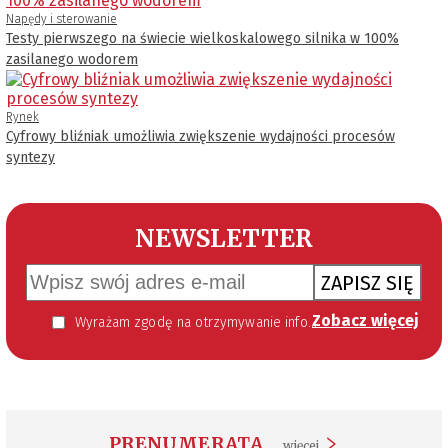
Napędy i sterowanie
Testy pierwszego na świecie wielkoskalowego silnika w 100%
zasilanego wodorem
Rynek
Cyfrowy bliźniak umożliwia zwiększenie wydajności procesów
syntezy
NEWSLETTER
ZAPISZ SIĘ
Zobacz więcej
Wyrażam zgodę na otrzymywanie informacji handlowej kierowanej do mnie za pomocą środków komunikacji elektronicznej w szczególności poczty elektronicznej zgodnie z przepisem art. 10 ust 2 ustawy z dnia 18 lipca 2002 roku o świadczeniu usług drogą elektroniczną (Dz. U. 144 z 2002 r. poz. 1204). Zgoda jest dobrowolna, jednak jej wyrażenie jest konieczne, aby otrzymywać newsletter.
PRENUMERATA
więcej