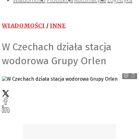
Wiadomości
Projektowanie i konstrukcje
Zarządzanie i IT
Tematy specjalne
Produkcja
Automatyka
Logistyka
WIADOMOŚCI
/
INNE
W Czechach działa stacja
wodorowa Grupy Orlen
Canva