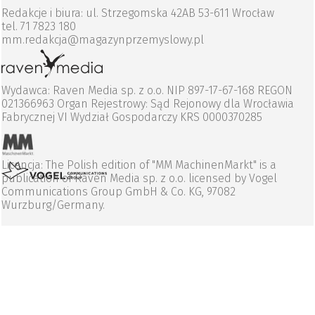
Redakcje i biura: ul. Strzegomska 42AB 53-611 Wrocław
tel. 71 7823 180
mm.redakcja@magazynprzemyslowy.pl
Wydawca: Raven Media sp. z o.o. NIP 897-17-67-168 REGON
021366963 Organ Rejestrowy: Sąd Rejonowy dla Wrocławia
Fabrycznej VI Wydział Gospodarczy KRS 0000370285
Licencja: The Polish edition of "MM MachinenMarkt" is a
publication of Raven Media sp. z o.o. licensed by Vogel
Communications Group GmbH & Co. KG, 97082
Wurzburg/Germany.