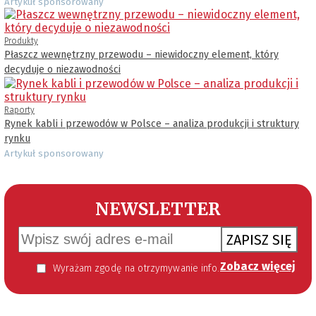
Artykuł sponsorowany
Produkty
Płaszcz wewnętrzny przewodu – niewidoczny element, który
decyduje o niezawodności
Raporty
Rynek kabli i przewodów w Polsce – analiza produkcji i struktury
rynku
Artykuł sponsorowany
NEWSLETTER
ZAPISZ SIĘ
Zobacz więcej
Wyrażam zgodę na otrzymywanie informacji handlowej kierowanej do mnie za pomocą środków komunikacji elektronicznej w szczególności poczty elektronicznej zgodnie z przepisem art. 10 ust 2 ustawy z dnia 18 lipca 2002 roku o świadczeniu usług drogą elektroniczną (Dz. U. 144 z 2002 r. poz. 1204). Zgoda jest dobrowolna, jednak jej wyrażenie jest konieczne, aby otrzymywać newsletter.