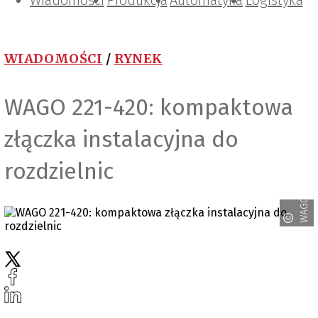
Wiadomości
Projektowanie i konstrukcje
Zarządzanie i IT
Tematy specjalne
Produkcja
Automatyka
Logistyka
WIADOMOŚCI
/
RYNEK
WAGO 221-420: kompaktowa
złączka instalacyjna do
rozdzielnic
WAGO