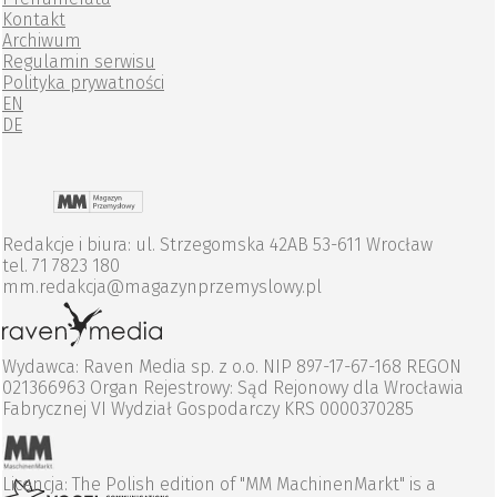
Kontakt
Archiwum
Regulamin serwisu
Polityka prywatności
EN
DE
Redakcje i biura: ul. Strzegomska 42AB 53-611 Wrocław
tel. 71 7823 180
mm.redakcja@magazynprzemyslowy.pl
Wydawca: Raven Media sp. z o.o. NIP 897-17-67-168 REGON
021366963 Organ Rejestrowy: Sąd Rejonowy dla Wrocławia
Fabrycznej VI Wydział Gospodarczy KRS 0000370285
Licencja: The Polish edition of "MM MachinenMarkt" is a