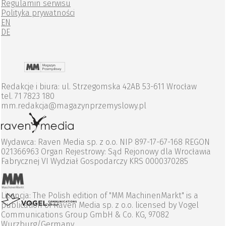
Regulamin serwisu
Polityka prywatności
EN
DE
Redakcje i biura: ul. Strzegomska 42AB 53-611 Wrocław
tel. 71 7823 180
mm.redakcja@magazynprzemyslowy.pl
Wydawca: Raven Media sp. z o.o. NIP 897-17-67-168 REGON
021366963 Organ Rejestrowy: Sąd Rejonowy dla Wrocławia
Fabrycznej VI Wydział Gospodarczy KRS 0000370285
Licencja: The Polish edition of "MM MachinenMarkt" is a
publication of Raven Media sp. z o.o. licensed by Vogel
Communications Group GmbH & Co. KG, 97082
Wurzburg/Germany.