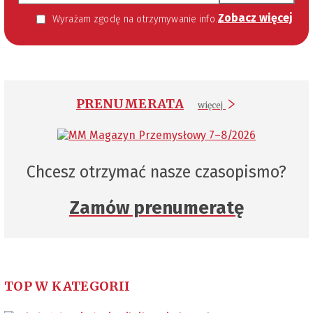
Zobacz więcej
Wyrażam zgodę na otrzymywanie informacji handlowej kierowanej do mnie za pomocą środków komunikacji elektronicznej w szczególności poczty elektronicznej zgodnie z przepisem art. 10 ust 2 ustawy z dnia 18 lipca 2002 roku o świadczeniu usług drogą elektroniczną (Dz. U. 144 z 2002 r. poz. 1204). Zgoda jest dobrowolna, jednak jej wyrażenie jest konieczne, aby otrzymywać newsletter.
PRENUMERATA
więcej
Chcesz otrzymać nasze czasopismo?
Zamów prenumeratę
TOP W KATEGORII