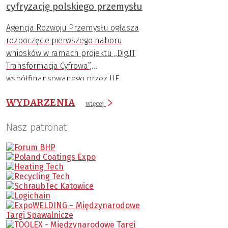
cyfryzację polskiego przemysłu
w ramach FENG, został stworzony właśnie
po to, aby pomóc małym i średnim
Agencja Rozwoju Przemysłu ogłasza
przedsiębiorstwom wkroczyć na wyższy
rozpoczęcie pierwszego naboru
poziom cyfrowego rozwoju.
wniosków w ramach projektu „Dig.IT
Transformacja Cyfrowa”,
współfinansowanego przez UE.
WYDARZENIA
więcej
Nasz patronat