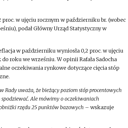
proc. w ujęciu rocznym w październiku br. (wobec
rześniu), podał Główny Urząd Statystyczny w
lacja w październiku wyniosła 0,2 proc. w ujęciu
k do roku we wrześniu. W opinii Rafała Sadocha
lne oczekiwania rynkowe dotyczące cięcia stóp
zne.
 Rady uważa, że bieżący poziom stóp procentowych
ego spodziewać. Ale mówimy o oczekiwaniach
j obniżki rzędu 25 punktów bazowych
– wskazuje