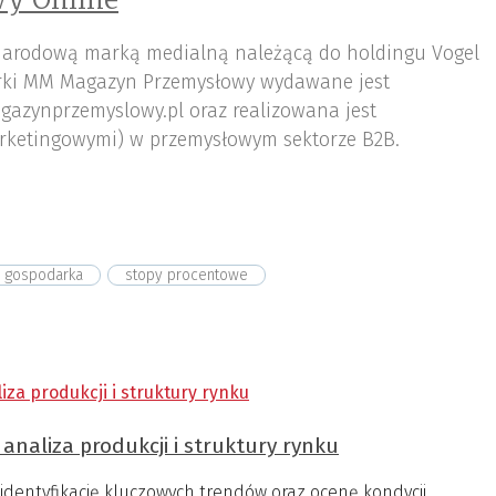
arodową marką medialną należącą do holdingu Vogel
ki MM Magazyn Przemysłowy wydawane jest
gazynprzemyslowy.pl oraz realizowana jest
rketingowymi) w przemysłowym sektorze B2B.
gospodarka
stopy procentowe
analiza produkcji i struktury rynku
identyfikację kluczowych trendów oraz ocenę kondycji