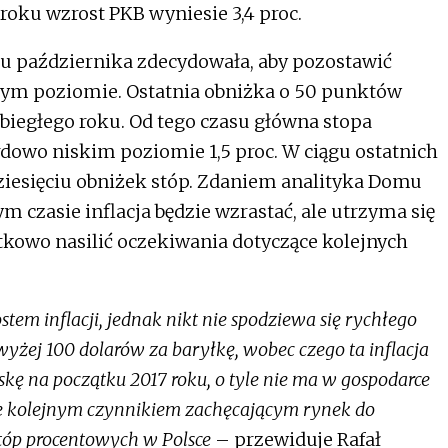
roku wzrost PKB wyniesie 3,4 proc.
ku października zdecydowała, aby pozostawić
ym poziomie. Ostatnia obniżka o 50 punktów
iegłego roku. Od tego czasu główna stopa
rdowo niskim poziomie 1,5 proc. W ciągu ostatnich
dziesięciu obniżek stóp. Zdaniem analityka Domu
czasie inflacja będzie wzrastać, ale utrzyma się
kowo nasilić oczekiwania dotyczące kolejnych
tem inflacji, jednak nikt nie spodziewa się rychłego
yżej 100 dolarów za baryłkę, wobec czego ta inflacja
reskę na początku 2017 roku, o tyle nie ma w gospodarce
dzie kolejnym czynnikiem zachęcającym rynek do
stóp procentowych w Polsce
– przewiduje Rafał