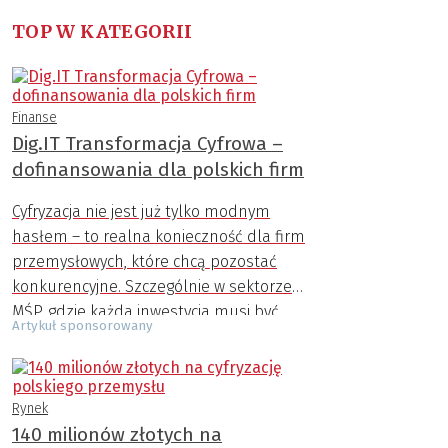
TOP W KATEGORII
Finanse
Dig.IT Transformacja Cyfrowa –
dofinansowania dla polskich firm
Cyfryzacja nie jest już tylko modnym
hasłem – to realna konieczność dla firm
przemysłowych, które chcą pozostać
konkurencyjne. Szczególnie w sektorze
MŚP, gdzie każda inwestycja musi być
Artykuł sponsorowany
dobrze przemyślana, możliwość
uzyskania zewnętrznego wsparcia
finansowego ma ogromne znaczenie.
Rynek
Program Dig.IT Transformacja Cyfrowa,
140 milionów złotych na
finansowany ze środków Unii Europejskiej