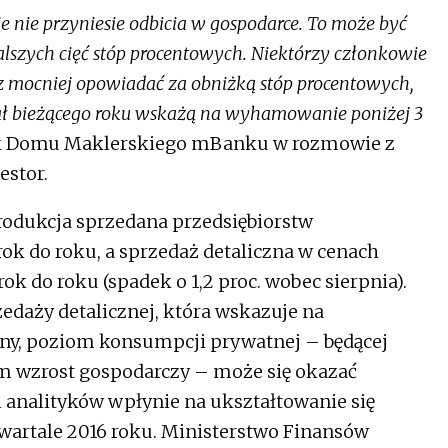
nie przyniesie odbicia w gospodarce. To może być
dalszych cięć stóp procentowych. Niektórzy członkowie
az mocniej opowiadać za obniżką stóp procentowych,
rtał bieżącego roku wskażą na wyhamowanie poniżej 3
tyk Domu Maklerskiego mBanku w rozmowie z
estor.
odukcja sprzedana przedsiębiorstw
rok do roku, a sprzedaż detaliczna w cenach
 rok do roku (spadek o 1,2 proc. wobec sierpnia).
daży detalicznej, która wskazuje na
ny, poziom konsumpcji prywatnej – będącej
 wzrost gospodarczy – może się okazać
i analityków wpłynie na ukształtowanie się
kwartale 2016 roku. Ministerstwo Finansów