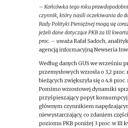
–
Końcówka tego roku prawdopodobnie 
czynnik, który nasili oczekiwania do 
Rady Polityki Pieniężnej mogą się cor
jeżeli dane dotyczące PKB za III kwa
proc.
– uważa Rafał Sadoch, anali
agencją informacyjną Newseria Inw
Według danych GUS we wrześniu pr
przemysłowych wzrosła o 3,2 proc. 
bieżących zwiększyła się o 4,8 proc.
Pomimo wzrostowej dynamiki sprze
przyśpieszający popyt konsumpcyj
głównym czynnikiem napędzającym
niewystarczający, co zdaniem częśc
poziomu PKB poniżej 3 proc. w III 