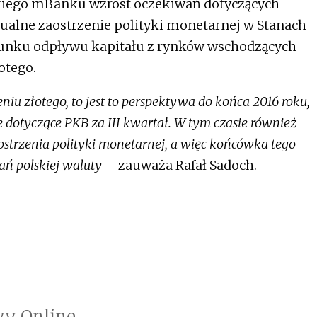
iego mBanku wzrost oczekiwań dotyczących
ualne zaostrzenie polityki monetarnej w Stanach
runku odpływu kapitału z rynków wschodzących
otego.
iu złotego, to jest to perspektywa do końca 2016 roku,
otyczące PKB za III kwartał. W tym czasie również
ostrzenia polityki monetarnej, a więc końcówka tego
ań polskiej waluty
– zauważa Rafał Sadoch.
y Online