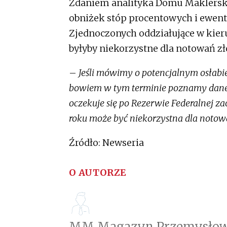
Zdaniem analityka Domu Maklersk
obniżek stóp procentowych i ewent
Zjednoczonych oddziałujące w kie
byłyby niekorzystne dla notowań zł
–
Jeśli mówimy o potencjalnym osłabien
bowiem w tym terminie poznamy dane d
oczekuje się po Rezerwie Federalnej za
roku może być niekorzystna dla notow
Źródło: Newseria
O AUTORZE
MM Magazyn Przemysłow