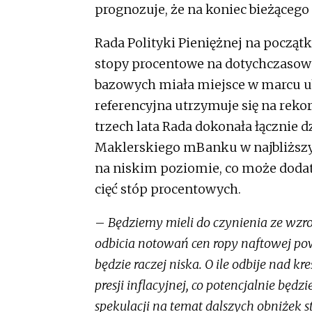
prognozuje, że na koniec bieżącego 
Rada Polityki Pieniężnej na począt
stopy procentowe na dotychczasow
bazowych miała miejsce w marcu ub
referencyjna utrzymuje się na reko
trzech lata Rada dokonała łącznie 
Maklerskiego mBanku w najbliższym 
na niskim poziomie, co może dodat
cięć stóp procentowych.
–
Będziemy mieli do czynienia ze wzros
odbicia notowań cen ropy naftowej pow
będzie raczej niska. O ile odbije nad k
presji inflacyjnej, co potencjalnie bę
spekulacji na temat dalszych obniżek 