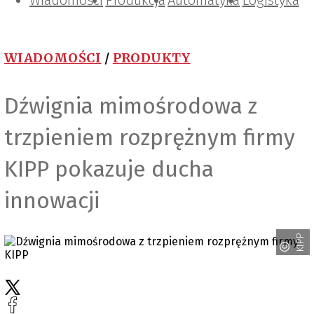
Wiadomości
Projektowanie i konstrukcje
Zarządzanie i IT
Tematy specjalne
Produkcja
Automatyka
Logistyka
WIADOMOŚCI
/
PRODUKTY
Dźwignia mimośrodowa z
trzpieniem rozprężnym firmy
KIPP pokazuje ducha
innowacji
KIPP