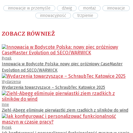
innowacje w przemyśle
dźwig
montaż
innowacje
innowacyjność
trzpienie
ZOBACZ RÓWNIEŻ
Rynek
Innowacja w Bodycote Polska: nowy piec próżniowy CaseMaster
Evolution od SECO/WARWICK
Wydarzenia
Wydarzenia towarzyszące – SchraubTec Katowice 2025
Inne
Ziehl-Abegg eliminuje pierwiastki ziem rzadkich z silników do wind
Rynek