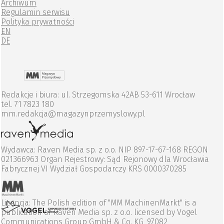
Archiwum
Regulamin serwisu
Polityka prywatności
EN
DE
Redakcje i biura: ul. Strzegomska 42AB 53-611 Wrocław
tel. 71 7823 180
mm.redakcja@magazynprzemyslowy.pl
Wydawca: Raven Media sp. z o.o. NIP 897-17-67-168 REGON
021366963 Organ Rejestrowy: Sąd Rejonowy dla Wrocławia
Fabrycznej VI Wydział Gospodarczy KRS 0000370285
Licencja: The Polish edition of "MM MachinenMarkt" is a
publication of Raven Media sp. z o.o. licensed by Vogel
Communications Group GmbH & Co. KG, 97082