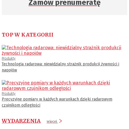
Zamów prenumeratę
TOP W KATEGORII
Produkty
Technologia radarowa: niewidzialny strażnik produkcji żywności i
napojów
Produkty
Precyzyjne pomiary w każdych warunkach dzięki radarowym
czujnikom odległości
WYDARZENIA
więcej