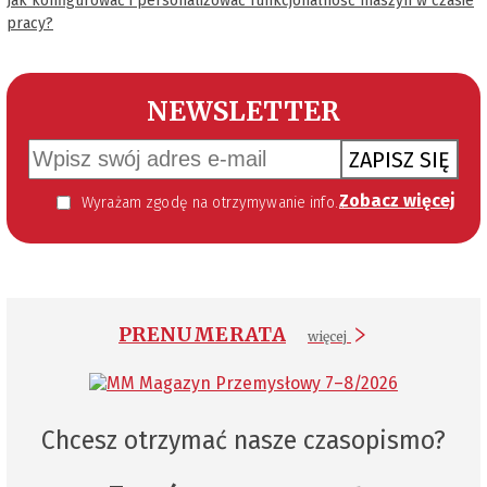
Jak konfigurować i personalizować funkcjonalność maszyn w czasie
pracy?
NEWSLETTER
ZAPISZ SIĘ
Zobacz więcej
Wyrażam zgodę na otrzymywanie informacji handlowej kierowanej do mnie za pomocą środków komunikacji elektronicznej w szczególności poczty elektronicznej zgodnie z przepisem art. 10 ust 2 ustawy z dnia 18 lipca 2002 roku o świadczeniu usług drogą elektroniczną (Dz. U. 144 z 2002 r. poz. 1204). Zgoda jest dobrowolna, jednak jej wyrażenie jest konieczne, aby otrzymywać newsletter.
PRENUMERATA
więcej
Chcesz otrzymać nasze czasopismo?