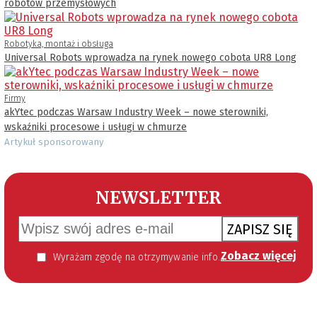
robotów przemysłowych
Robotyka, montaż i obsługa
Universal Robots wprowadza na rynek nowego cobota UR8 Long
Firmy
akYtec podczas Warsaw Industry Week – nowe sterowniki,
wskaźniki procesowe i usługi w chmurze
Artykuł sponsorowany
NEWSLETTER
ZAPISZ SIĘ
Zobacz więcej
Wyrażam zgodę na otrzymywanie informacji handlowej kierowanej do mnie za pomocą środków komunikacji elektronicznej w szczególności poczty elektronicznej zgodnie z przepisem art. 10 ust 2 ustawy z dnia 18 lipca 2002 roku o świadczeniu usług drogą elektroniczną (Dz. U. 144 z 2002 r. poz. 1204). Zgoda jest dobrowolna, jednak jej wyrażenie jest konieczne, aby otrzymywać newsletter.