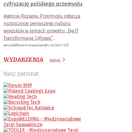
cyfryzację polskiego przemysłu
w ramach FENG, został stworzony właśnie
po to, aby pomóc małym i średnim
Agencja Rozwoju Przemysłu ogłasza
przedsiębiorstwom wkroczyć na wyższy
rozpoczęcie pierwszego naboru
poziom cyfrowego rozwoju.
wniosków w ramach projektu „Dig.IT
Transformacja Cyfrowa”,
współfinansowanego przez UE.
WYDARZENIA
więcej
Nasz patronat