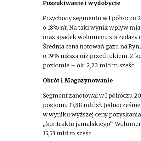
Poszukiwanie i wydobycie
Przychody segmentu w I półroczu 20
o 18% r/r. Na taki wynik wpływ mi
oraz spadek wolumenu sprzedaży ro
Średnia cena notowań gazu na Rynk
o 19% niższa niż przed rokiem. Z 
poziomie – ok. 2,22 mld m sześc.
Obrót i Magazynowanie
Segment zanotował w I półroczu 201
poziomu 17,88 mld zł. Jednocześni
w wyniku wyższej ceny pozyskania
„kontraktu jamalskiego”. Wolumen 
15,53 mld m sześc.