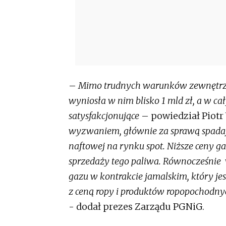
–
Mimo trudnych warunków zewnętrzn
wyniosła w nim blisko 1 mld zł, a w ca
satysfakcjonujące
– powiedział Piotr
wyzwaniem, głównie za sprawą spadaj
naftowej na rynku spot. Niższe ceny 
sprzedaży tego paliwa. Równocześnie 
gazu w kontrakcie jamalskim, który je
z ceną ropy i produktów ropopochodnyc
- dodał prezes Zarządu PGNiG.