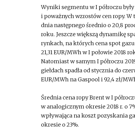
Wyniki segmentu w I półroczu były
i poważnych wzrostów cen ropy. W
dnia następnego średnio o 20,8 pr
roku. Jeszcze większą dynamikę s
rynkach, na których cena spot gaz
21,31 EUR/MWh w I połowie 2018 ro
Natomiast w samym I półroczu 2019 
giełdach spadła od stycznia do cze
EUR/MWh na Gaspool i 92,4 zł/MWh
Średnia cena ropy Brent w I półroczu
w analogicznym okresie 2018 r. o 7%
wpływająca na koszt pozyskania g
okresie o 23%.