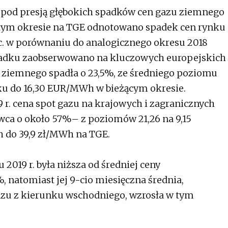
 pod presją głębokich spadków cen gazu ziemnego
 tym okresie na TGE odnotowano spadek cen rynku
oc. w porównaniu do analogicznego okresu 2018
padku zaobserwowano na kluczowych europejskich
u ziemnego spadła o 23,5%, ze średniego poziomu
ku do 16,30 EUR/MWh w bieżącym okresie.
r. cena spot gazu na krajowych i zagranicznych
rwca o około 57%– z poziomów 21,26 na 9,15
 do 39,9 zł/MWh na TGE.
 2019 r. była niższa od średniej ceny
, natomiast jej 9-cio miesięczna średnia,
azu z kierunku wschodniego, wzrosła w tym