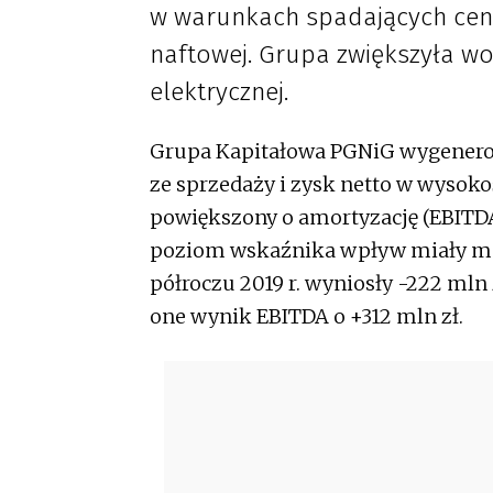
w warunkach spadających cen 
naftowej. Grupa zwiększyła w
elektrycznej.
Grupa Kapitałowa PGNiG wygenerowa
ze sprzedaży i zysk netto w wysokoś
powiększony o amortyzację (EBITDA)
poziom wskaźnika wpływ miały m.in
półroczu 2019 r. wyniosły -222 mln 
one wynik EBITDA o +312 mln zł.