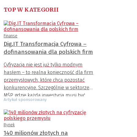
TOP W KATEGORII
Finanse
Dig.IT Transformacja Cyfrowa –
dofinansowania dla polskich firm
Cyfryzacja nie jest już tylko modnym
hasłem – to realna konieczność dla firm
przemysłowych, które chcą pozostać
konkurencyjne. Szczególnie w sektorze
MŚP, gdzie każda inwestycja musi być
Artykuł sponsorowany
dobrze przemyślana, możliwość
uzyskania zewnętrznego wsparcia
finansowego ma ogromne znaczenie.
Rynek
Program Dig.IT Transformacja Cyfrowa,
140 milionów złotych na
finansowany ze środków Unii Europejskiej