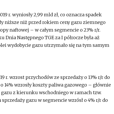
19 r. wyniosły 2,99 mld zł, co oznacza spadek
ały niższe niż przed rokiem ceny gazu ziemnego
py naftowej – w całym segmencie o 23% r/r.
u Dnia Następnego TGE za I półrocze była aż
kolei wydobycie gazu utrzymało się na tym samym
9 r. wzrost przychodów ze sprzedaży o 13% r/r do
e o 14% wzrosły koszty paliwa gazowego – głównie
 gazu z kierunku wschodniego w ramach tzw.
sprzedaży gazu w segmencie wzrósł o 4% r/r do