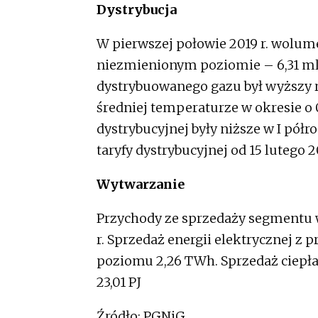
Dystrybucja
W pierwszej połowie 2019 r. wolum
niezmienionym poziomie – 6,31 mld
dystrybuowanego gazu był wyższy r/
średniej temperaturze w okresie o 0
dystrybucyjnej były niższe w I półr
taryfy dystrybucyjnej od 15 lutego 20
Wytwarzanie
Przychody ze sprzedaży segmentu wzr
r. Sprzedaż energii elektrycznej z 
poziomu 2,26 TWh. Sprzedaż ciepła
23,01 PJ
Źródło: PGNiG