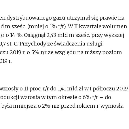
en dystrybuowanego gazu utrzymał się prawie na
 m sześc. (mniej o 1% r/r). W II kwartale wolumen
r o 14 %. Osiągnął 2,43 mld m sześc. przy wyższej
,7 st. C. Przychody ze świadczenia usługi
oczu 2019 r. o 5% r/r ze względu na niższy poziom
19 r.
osły o 11 proc. r/r do 1,41 mld zł w I półroczu 2019
produkcji wzrosła w tym okresie o 6% r/r – do
 była mniejsza o 2% niż przed rokiem i wyniosła