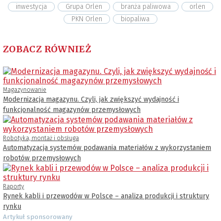
inwestycja
Grupa Orlen
branża paliwowa
orlen
PKN Orlen
biopaliwa
ZOBACZ RÓWNIEŻ
Magazynowanie
Modernizacja magazynu. Czyli, jak zwiększyć wydajność i
funkcjonalność magazynów przemysłowych
Robotyka, montaż i obsługa
Automatyzacja systemów podawania materiałów z wykorzystaniem
robotów przemysłowych
Raporty
Rynek kabli i przewodów w Polsce – analiza produkcji i struktury
rynku
Artykuł sponsorowany