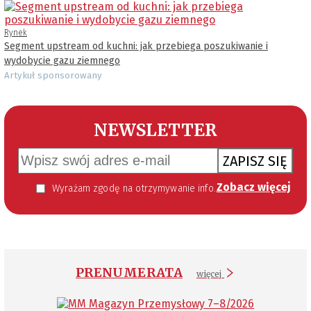
Rynek
Segment upstream od kuchni: jak przebiega poszukiwanie i
wydobycie gazu ziemnego
Artykuł sponsorowany
NEWSLETTER
ZAPISZ SIĘ
Zobacz więcej
Wyrażam zgodę na otrzymywanie informacji handlowej kierowanej do mnie za pomocą środków komunikacji elektronicznej w szczególności poczty elektronicznej zgodnie z przepisem art. 10 ust 2 ustawy z dnia 18 lipca 2002 roku o świadczeniu usług drogą elektroniczną (Dz. U. 144 z 2002 r. poz. 1204). Zgoda jest dobrowolna, jednak jej wyrażenie jest konieczne, aby otrzymywać newsletter.
PRENUMERATA
więcej