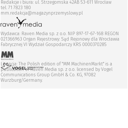
Redakcje i biura: ul. Strzegomska 42AB 53-611 Wrocław
tel. 71 7823 180
mm.redakcja@magazynprzemyslowy.pl
Wydawca: Raven Media sp. z o.o. NIP 897-17-67-168 REGON
021366963 Organ Rejestrowy: Sąd Rejonowy dla Wrocławia
Fabrycznej VI Wydział Gospodarczy KRS 0000370285
Licencja: The Polish edition of "MM MachinenMarkt" is a
publication of Raven Media sp. z o.o. licensed by Vogel
Communications Group GmbH & Co. KG, 97082
Wurzburg/Germany.