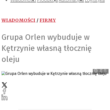
Wiadomości
Projektowanie i konstrukcje
Zarządzanie i IT
Tematy specjalne
Produkcja
Automatyka
Logistyka
WIADOMOŚCI
/
FIRMY
Grupa Orlen wybuduje w
Kętrzynie własną tłocznię
oleju
n
P
K
N
O
r
l
e