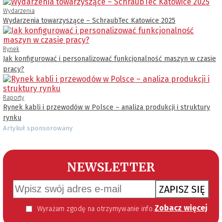
Wydarzenia
Wydarzenia towarzyszące – SchraubTec Katowice 2025
Rynek
Jak konfigurować i personalizować funkcjonalność maszyn w czasie
pracy?
Raporty
Rynek kabli i przewodów w Polsce – analiza produkcji i struktury
rynku
Artykuł sponsorowany
NEWSLETTER
ZAPISZ SIĘ
Zobacz więcej
Wyrażam zgodę na otrzymywanie informacji handlowej kierowanej do mnie za pomocą środków komunikacji elektronicznej w szczególności poczty elektronicznej zgodnie z przepisem art. 10 ust 2 ustawy z dnia 18 lipca 2002 roku o świadczeniu usług drogą elektroniczną (Dz. U. 144 z 2002 r. poz. 1204). Zgoda jest dobrowolna, jednak jej wyrażenie jest konieczne, aby otrzymywać newsletter.