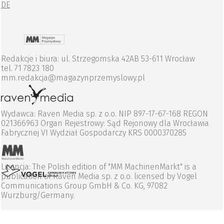
DE
Redakcje i biura: ul. Strzegomska 42AB 53-611 Wrocław
tel. 71 7823 180
mm.redakcja@magazynprzemyslowy.pl
Wydawca: Raven Media sp. z o.o. NIP 897-17-67-168 REGON
021366963 Organ Rejestrowy: Sąd Rejonowy dla Wrocławia
Fabrycznej VI Wydział Gospodarczy KRS 0000370285
Licencja: The Polish edition of "MM MachinenMarkt" is a
publication of Raven Media sp. z o.o. licensed by Vogel
Communications Group GmbH & Co. KG, 97082
Wurzburg/Germany.