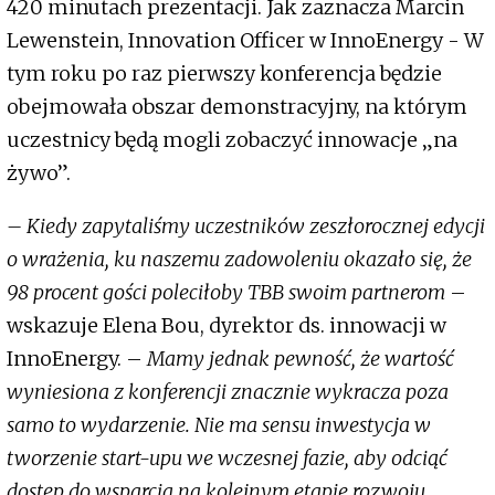
420 minutach prezentacji. Jak zaznacza Marcin
Lewenstein, Innovation Officer w InnoEnergy - W
tym roku po raz pierwszy konferencja będzie
obejmowała obszar demonstracyjny, na którym
uczestnicy będą mogli zobaczyć innowacje „na
żywo”.
– Kiedy zapytaliśmy uczestników zeszłorocznej edycji
o wrażenia, ku naszemu zadowoleniu okazało się, że
98 procent gości poleciłoby TBB swoim partnerom
–
wskazuje Elena Bou, dyrektor ds. innowacji w
InnoEnergy. –
Mamy jednak pewność, że wartość
wyniesiona z konferencji znacznie wykracza poza
samo to wydarzenie. Nie ma sensu inwestycja w
tworzenie start-upu we wczesnej fazie, aby odciąć
dostęp do wsparcia na kolejnym etapie rozwoju.