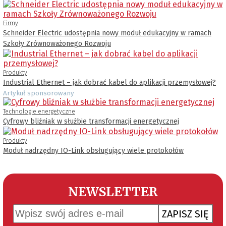
Firmy
Schneider Electric udostępnia nowy moduł edukacyjny w ramach
Szkoły Zrównoważonego Rozwoju
Produkty
Industrial Ethernet – jak dobrać kabel do aplikacji przemysłowej?
Artykuł sponsorowany
Technologie energetyczne
Cyfrowy bliźniak w służbie transformacji energetycznej
Produkty
Moduł nadrzędny IO-Link obsługujący wiele protokołów
NEWSLETTER
ZAPISZ SIĘ