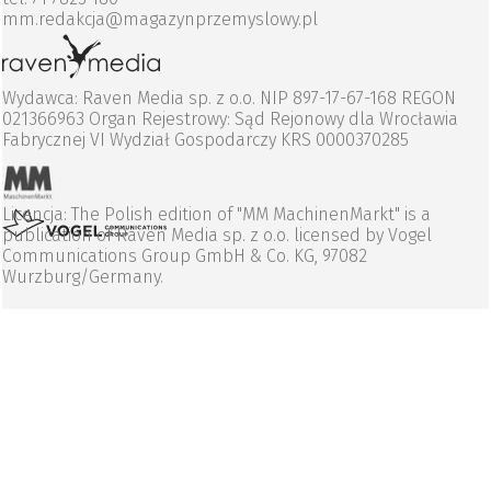
mm.redakcja@magazynprzemyslowy.pl
Wydawca: Raven Media sp. z o.o. NIP 897-17-67-168 REGON
021366963 Organ Rejestrowy: Sąd Rejonowy dla Wrocławia
Fabrycznej VI Wydział Gospodarczy KRS 0000370285
Licencja: The Polish edition of "MM MachinenMarkt" is a
publication of Raven Media sp. z o.o. licensed by Vogel
Communications Group GmbH & Co. KG, 97082
Wurzburg/Germany.