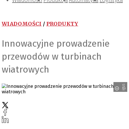
Wiadomości
Projektowanie i konstrukcje
Zarządzanie i IT
Tematy specjalne
Produkcja
Automatyka
Logistyka
WIADOMOŚCI
/
PRODUKTY
Innowacyjne prowadzenie
przewodów w turbinach
wiatrowych
igus