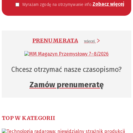
Zobacz więcej
Wyrażam zgodę na otrzymywanie informacji handlowej kierowanej do mnie za pomocą środków komunikacji elektronicznej w szczególności poczty elektronicznej zgodnie z przepisem art. 10 ust 2 ustawy z dnia 18 lipca 2002 roku o świadczeniu usług drogą elektroniczną (Dz. U. 144 z 2002 r. poz. 1204). Zgoda jest dobrowolna, jednak jej wyrażenie jest konieczne, aby otrzymywać newsletter.
PRENUMERATA
więcej
Chcesz otrzymać nasze czasopismo?
Zamów prenumeratę
TOP W KATEGORII