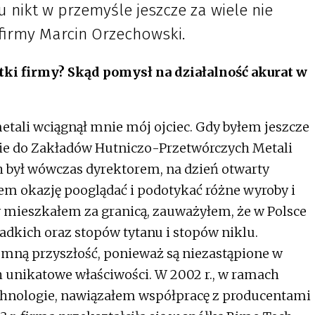
u nikt w przemyśle jeszcze za wiele nie
 firmy Marcin Orzechowski.
ki firmy? Skąd pomysł na działalność akurat w
tali wciągnął mnie mój ojciec. Gdy byłem jeszcze
ie do Zakładów Hutniczo-Przetwórczych Metali
 był wówczas dyrektorem, na dzień otwarty
m okazję pooglądać i podotykać różne wyroby i
dy mieszkałem za granicą, zauważyłem, że w Polsce
adkich oraz stopów tytanu i stopów niklu.
omną przyszłość, ponieważ są niezastąpione w
h unikatowe właściwości. W 2002 r., w ramach
chnologie, nawiązałem współpracę z producentami