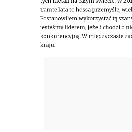
tych metali na całym świecie. W 201
Tamte lata to hossa przemyśle, wie
Postanowiłem wykorzystać tą szans
jesteśmy liderem, jeżeli chodzi o 
konkurencyjną. W międzyczasie za
kraju.