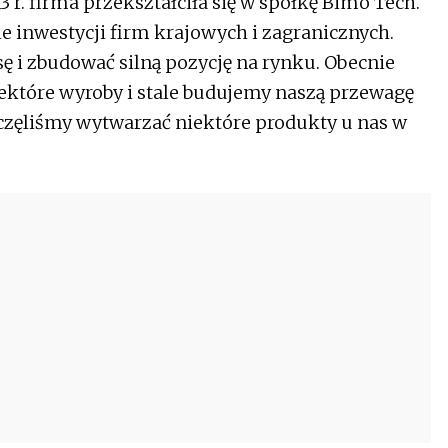
3 r. firma przekształciła się w spółkę Bimo Tech.
le inwestycji firm krajowych i zagranicznych.
ę i zbudować silną pozycję na rynku. Obecnie
niektóre wyroby i stale budujemy naszą przewagę
częliśmy wytwarzać niektóre produkty u nas w