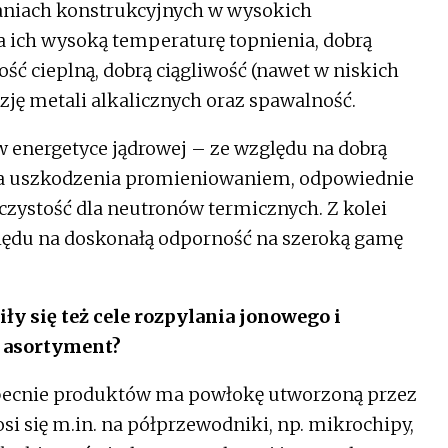
aniach konstrukcyjnych w wysokich
a ich wysoką temperaturę topnienia, dobrą
ć cieplną, dobrą ciągliwość (nawet w niskich
ję metali alkalicznych oraz spawalność.
 energetyce jądrowej – ze względu na dobrą
na uszkodzenia promieniowaniem, odpowiednie
czystość dla neutronów termicznych. Z kolei
lędu na doskonałą odporność na szeroką gamę
ły się też cele rozpylania jonowego i
n asortyment?
becnie produktów ma powłokę utworzoną przez
osi się m.in. na półprzewodniki, np. mikrochipy,