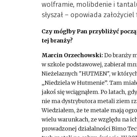
wolframie, molibdenie i tantal
słyszał – opowiada założyciel
Czy mógłby Pan przybliżyć począt
tej branży?
Marcin Orzechowski:
Do branży me
w szkole podstawowej, zabierał mn
Nieżelaznych "HUTMEN", w których
„Niedziela w Hutmenie”. Tam miałe
jakoś się wciągnąłem. Po latach, g
nie ma dystrybutora metali ziem rz
Wiedziałem, że te metale mają ogr
wielu warunkach, ze względu na ic
prowadzonej działalności Bimo Te