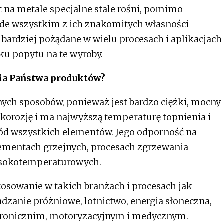
yt na metale specjalne stale rośni, pomimo
de wszystkim z ich znakomitych własności
 bardziej pożądane w wielu procesach i aplikacjach
ku popytu na te wyroby.
ia Państwa produktów?
nych sposobów, ponieważ jest bardzo ciężki, mocny
a korozję i ma najwyższą temperaturę topnienia i
ód wszystkich elementów. Jego odporność na
elementach grzejnych, procesach zgrzewania
ysokotemperaturowych.
osowanie w takich branżach i procesach jak
adzanie próżniowe, lotnictwo, energia słoneczna,
ktronicznim, motoryzacyjnym i medycznym.