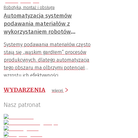
Robotyka, montaż i obsługa
Automatyzacja systemów
podawania materiałów z
wykorzystaniem robotów
przemysłowych
Systemy podawania materiałów często
stają się „wąskim gardłem” procesów
produkcyjnych, dlatego automatyzacja
tego obszaru ma olbrzymi potencjał
wzrostu ich efektywności.
WYDARZENIA
więcej
Nasz patronat