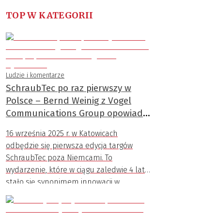
TOP W KATEGORII
Ludzie i komentarze
SchraubTec po raz pierwszy w
Polsce – Bernd Weinig z Vogel
Communications Group opowiada
o szczegółach wydarzenia
16 września 2025 r. w Katowicach
odbędzie się pierwsza edycja targów
SchraubTec poza Niemcami. To
wydarzenie, które w ciągu zaledwie 4 lat
stało się synonimem innowacji w
dziedzinie połączeń śrubowych.