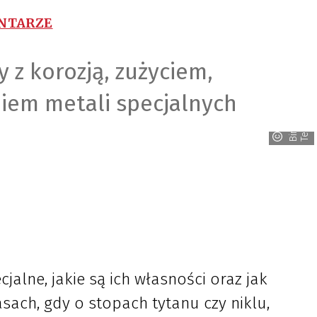
ENTARZE
 z korozją, zużyciem,
niem metali specjalnych
B
i
m
o
T
e
c
h
alne, jakie są ich własności oraz jak
sach, gdy o stopach tytanu czy niklu,