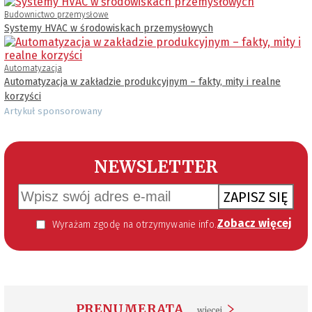
Budownictwo przemysłowe
Systemy HVAC w środowiskach przemysłowych
Automatyzacja
Automatyzacja w zakładzie produkcyjnym – fakty, mity i realne
korzyści
Artykuł sponsorowany
NEWSLETTER
ZAPISZ SIĘ
Zobacz więcej
Wyrażam zgodę na otrzymywanie informacji handlowej kierowanej do mnie za pomocą środków komunikacji elektronicznej w szczególności poczty elektronicznej zgodnie z przepisem art. 10 ust 2 ustawy z dnia 18 lipca 2002 roku o świadczeniu usług drogą elektroniczną (Dz. U. 144 z 2002 r. poz. 1204). Zgoda jest dobrowolna, jednak jej wyrażenie jest konieczne, aby otrzymywać newsletter.
PRENUMERATA
więcej