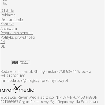
O tytule
Reklama
Prenumerata
Kontakt
Archiwum
Regulamin serwisu
Polityka prywatności
EN
DE
Redakcje i biura: ul. Strzegomska 42AB 53-611 Wrocław
tel. 71 7823 180
mm.redakcja@magazynprzemyslowy.pl
Wydawca: Raven Media sp. z o.o. NIP 897-17-67-168 REGON
021366963 Organ Rejestrowy: Sąd Rejonowy dla Wrocławia