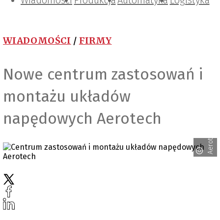
Wiadomości
Projektowanie i konstrukcje
Zarządzanie i IT
Tematy specjalne
Produkcja
Automatyka
Logistyka
WIADOMOŚCI
/
FIRMY
Nowe centrum zastosowań i
montażu układów
napędowych Aerotech
Aerotech