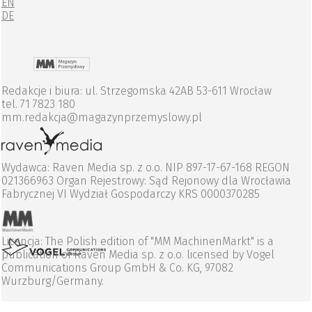
EN
DE
Redakcje i biura: ul. Strzegomska 42AB 53-611 Wrocław
tel. 71 7823 180
mm.redakcja@magazynprzemyslowy.pl
Wydawca: Raven Media sp. z o.o. NIP 897-17-67-168 REGON
021366963 Organ Rejestrowy: Sąd Rejonowy dla Wrocławia
Fabrycznej VI Wydział Gospodarczy KRS 0000370285
Licencja: The Polish edition of "MM MachinenMarkt" is a
publication of Raven Media sp. z o.o. licensed by Vogel
Communications Group GmbH & Co. KG, 97082
Wurzburg/Germany.