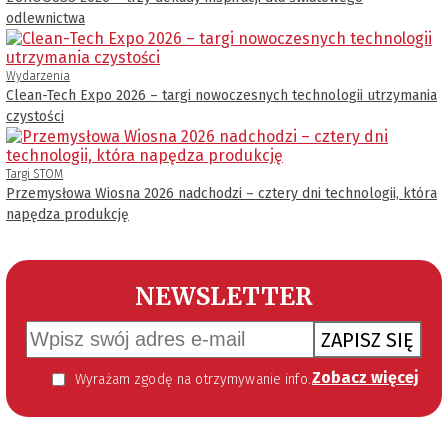
odlewnictwa
Wydarzenia
Clean-Tech Expo 2026 – targi nowoczesnych technologii utrzymania
czystości
Targi STOM
Przemysłowa Wiosna 2026 nadchodzi – cztery dni technologii, która
napędza produkcję
NEWSLETTER
ZAPISZ SIĘ
Zobacz więcej
Wyrażam zgodę na otrzymywanie informacji handlowej kierowanej do mnie za pomocą środków komunikacji elektronicznej w szczególności poczty elektronicznej zgodnie z przepisem art. 10 ust 2 ustawy z dnia 18 lipca 2002 roku o świadczeniu usług drogą elektroniczną (Dz. U. 144 z 2002 r. poz. 1204). Zgoda jest dobrowolna, jednak jej wyrażenie jest konieczne, aby otrzymywać newsletter.