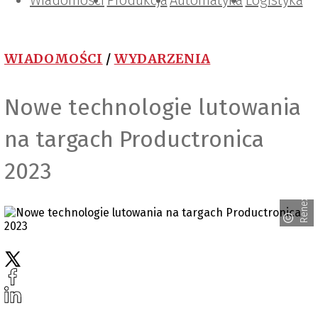
Wiadomości
Projektowanie i konstrukcje
Zarządzanie i IT
Tematy specjalne
Produkcja
Automatyka
Logistyka
WIADOMOŚCI
/
WYDARZENIA
Nowe technologie lutowania
na targach Productronica
2023
Renex