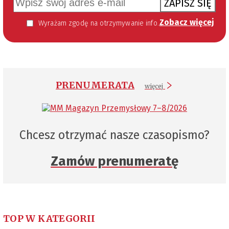
ZAPISZ SIĘ
Zobacz więcej
Wyrażam zgodę na otrzymywanie informacji handlowej kierowanej do mnie za pomocą środków komunikacji elektronicznej w szczególności poczty elektronicznej zgodnie z przepisem art. 10 ust 2 ustawy z dnia 18 lipca 2002 roku o świadczeniu usług drogą elektroniczną (Dz. U. 144 z 2002 r. poz. 1204). Zgoda jest dobrowolna, jednak jej wyrażenie jest konieczne, aby otrzymywać newsletter.
PRENUMERATA
więcej
Chcesz otrzymać nasze czasopismo?
Zamów prenumeratę
TOP W KATEGORII