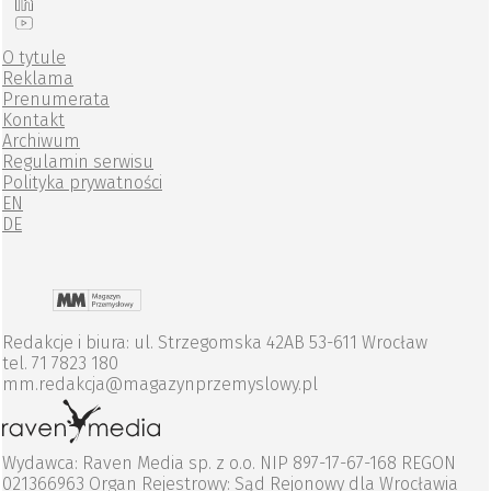
O tytule
Reklama
Prenumerata
Kontakt
Archiwum
Regulamin serwisu
Polityka prywatności
EN
DE
Redakcje i biura: ul. Strzegomska 42AB 53-611 Wrocław
tel. 71 7823 180
mm.redakcja@magazynprzemyslowy.pl
Wydawca: Raven Media sp. z o.o. NIP 897-17-67-168 REGON
021366963 Organ Rejestrowy: Sąd Rejonowy dla Wrocławia