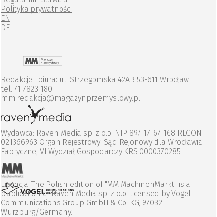
Polityka prywatności
EN
DE
Redakcje i biura: ul. Strzegomska 42AB 53-611 Wrocław
tel. 71 7823 180
mm.redakcja@magazynprzemyslowy.pl
Wydawca: Raven Media sp. z o.o. NIP 897-17-67-168 REGON
021366963 Organ Rejestrowy: Sąd Rejonowy dla Wrocławia
Fabrycznej VI Wydział Gospodarczy KRS 0000370285
Licencja: The Polish edition of "MM MachinenMarkt" is a
publication of Raven Media sp. z o.o. licensed by Vogel
Communications Group GmbH & Co. KG, 97082
Wurzburg/Germany.