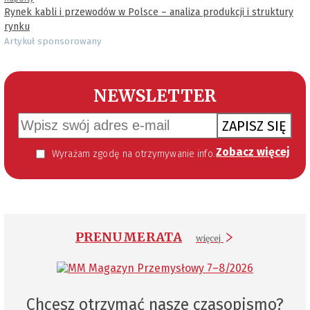
Rynek kabli i przewodów w Polsce – analiza produkcji i struktury
rynku
Artykuł sponsorowany
NEWSLETTER
ZAPISZ SIĘ
Zobacz więcej
Wyrażam zgodę na otrzymywanie informacji handlowej kierowanej do mnie za pomocą środków komunikacji elektronicznej w szczególności poczty elektronicznej zgodnie z przepisem art. 10 ust 2 ustawy z dnia 18 lipca 2002 roku o świadczeniu usług drogą elektroniczną (Dz. U. 144 z 2002 r. poz. 1204). Zgoda jest dobrowolna, jednak jej wyrażenie jest konieczne, aby otrzymywać newsletter.
PRENUMERATA
więcej
Chcesz otrzymać nasze czasopismo?