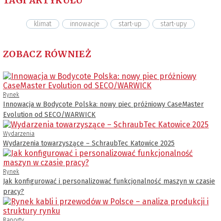
TAGI ARTYKUŁU
klimat
innowacje
start-up
start-upy
ZOBACZ RÓWNIEŻ
Rynek
Innowacja w Bodycote Polska: nowy piec próżniowy CaseMaster
Evolution od SECO/WARWICK
Wydarzenia
Wydarzenia towarzyszące – SchraubTec Katowice 2025
Rynek
Jak konfigurować i personalizować funkcjonalność maszyn w czasie
pracy?
Raporty