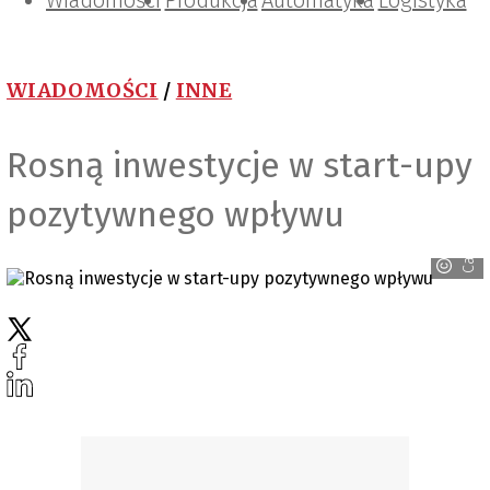
Wiadomości
Projektowanie i konstrukcje
Zarządzanie i IT
Tematy specjalne
Produkcja
Automatyka
Logistyka
WIADOMOŚCI
/
INNE
Rosną inwestycje w start-upy
pozytywnego wpływu
Canva