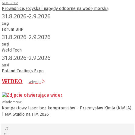
szkolenie
Prowadnice, łożyska i napędy odporne na wodę morską
31.8.2026-2.9.2026
targi
Forum BHP
31.8.2026-2.9.2026
targi
Weld Tech
31.8.2026-2.9.2026
targi
Poland Coatings Expo
WIDEO
więcej
Wiadomości
Kompaktowy laser bez kompromisów – Przemysław Kimla (KIMLA)
| MM Studio na ITM 2026