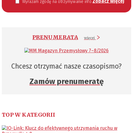
Zobacz więcej
Wyrażam zgodę na otrzymywanie informacji handlowej kierowanej do mnie za pomocą środków komunikacji elektronicznej w szczególności poczty elektronicznej zgodnie z przepisem art. 10 ust 2 ustawy z dnia 18 lipca 2002 roku o świadczeniu usług drogą elektroniczną (Dz. U. 144 z 2002 r. poz. 1204). Zgoda jest dobrowolna, jednak jej wyrażenie jest konieczne, aby otrzymywać newsletter.
PRENUMERATA
więcej
Chcesz otrzymać nasze czasopismo?
Zamów prenumeratę
TOP W KATEGORII