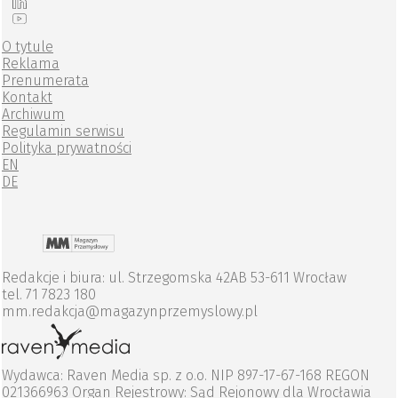
O tytule
Reklama
Prenumerata
Kontakt
Archiwum
Regulamin serwisu
Polityka prywatności
EN
DE
Redakcje i biura: ul. Strzegomska 42AB 53-611 Wrocław
tel. 71 7823 180
mm.redakcja@magazynprzemyslowy.pl
Wydawca: Raven Media sp. z o.o. NIP 897-17-67-168 REGON
021366963 Organ Rejestrowy: Sąd Rejonowy dla Wrocławia