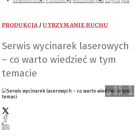
Wiadomości
Projektowanie i konstrukcje
Zarządzanie i IT
Tematy specjalne
Produkcja
Automatyka
Logistyka
PRODUKCJA
/
UTRZYMANIE RUCHU
Serwis wycinarek laserowych
– co warto wiedzieć w tym
temacie
X
d
o
e
t
o
c
u
r
u
O
b
k
X
A
S
– g