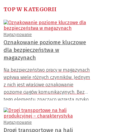
TOP W KATEGORII
Magazynowanie
Oznakowanie poziome kluczowe
dla bezpieczeństwa w
magazynach
Na bezpieczeństwo pracy w magazynach
wpływa wiele różnych czynników. Jednym
z nich jest właściwe oznakowanie
poziome ciągów komunikacyjnych. Bez
tego elementu znacząco wzrasta ryzyko
wypadku z udziałem pracownika i np.
wózka transportowego.
Magazynowanie
Drogi transportowe na hali