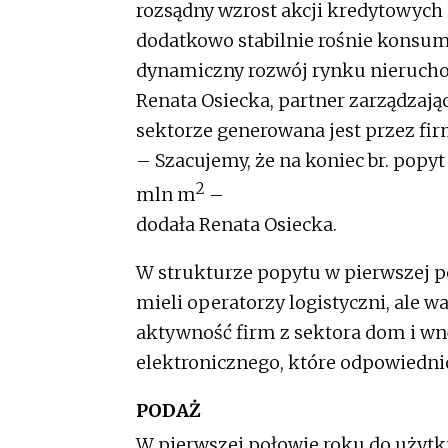
rozsądny wzrost akcji kredytowych 
dodatkowo stabilnie rośnie konsum
dynamiczny rozwój rynku nieruch
Renata Osiecka, partner zarządzaj
sektorze generowana jest przez f
– Szacujemy, że na koniec br. popy
2
mln m
–
dodała Renata Osiecka.
W strukturze popytu w pierwszej p
mieli operatorzy logistyczni, ale w
aktywność firm z sektora dom i wn
elektronicznego, które odpowiedni
PODAŻ
W pierwszej połowie roku do użyt