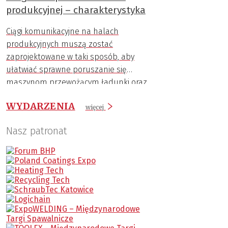
produkcyjnej – charakterystyka
Ciągi komunikacyjne na halach
produkcyjnych muszą zostać
zaprojektowane w taki sposób, aby
ułatwiać sprawne poruszanie się
maszynom przewożącym ładunki oraz
zapewnić jak najwyższy poziom
WYDARZENIA
bezpieczeństwa wszystkim uczestnikom
więcej
ruchu.
Nasz patronat