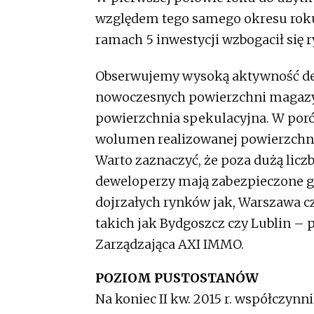
względem tego samego okresu roku
ramach 5 inwestycji wzbogacił się 
Obserwujemy wysoką aktywność de
nowoczesnych powierzchni magazy
powierzchnia spekulacyjna. W por
wolumen realizowanej powierzchni
Warto zaznaczyć, że poza dużą licz
deweloperzy mają zabezpieczone gr
dojrzałych rynków jak, Warszawa cz
takich jak Bydgoszcz czy Lublin –
Zarządzająca AXI IMMO.
POZIOM PUSTOSTANÓW
Na koniec II kw. 2015 r. współczynn