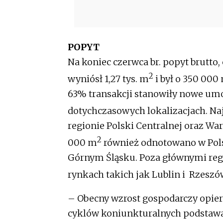
POPYT
Na koniec czerwca br. popyt brutto
2
wyniósł 1,27 tys. m
i był o 350 000
63% transakcji stanowiły nowe um
dotychczasowych lokalizacjach. Na
regionie Polski Centralnej oraz Wa
2
000 m
również odnotowano w Polsc
Górnym Śląsku. Poza głównymi reg
rynkach takich jak Lublin i Rzeszó
– Obecny wzrost gospodarczy opiera
cyklów koniunkturalnych podstawac