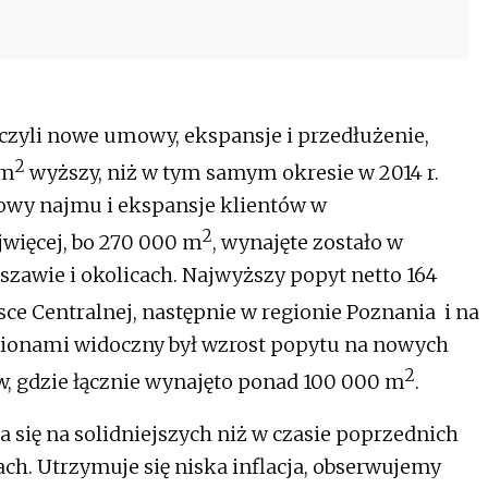
, czyli nowe umowy, ekspansje i przedłużenie,
2
 m
wyższy, niż w tym samym okresie w 2014 r.
owy najmu i ekspansje klientów w
2
jwięcej, bo 270 000 m
, wynajęte zostało w
rszawie i okolicach. Najwyższy popyt netto 164
e Centralnej, następnie w regionie Poznania i na
ionami widoczny był wzrost popytu na nowych
2
w, gdzie łącznie wynajęto ponad 100 000 m
.
 się na solidniejszych niż w czasie poprzednich
h. Utrzymuje się niska inflacja, obserwujemy