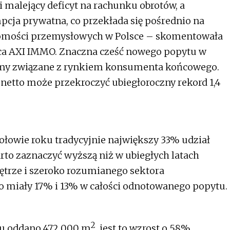
i malejący deficyt na rachunku obrotów, a
pcja prywatna, co przekłada się pośrednio na
omości przemysłowych w Polsce – skomentowała
ąca AXI IMMO. Znaczna cześć nowego popytu w
irmy związane z rynkiem konsumenta końcowego.
t netto może przekroczyć ubiegłoroczny rekord 1,4
ołowie roku tradycyjnie największy 33% udział
arto zaznaczyć wyższą niż w ubiegłych latach
ętrze i szeroko rozumianego sektora
o miały 17% i 13% w całości odnotowanego popytu.
2
ku oddano 472 000 m
, jest to wzrost o 58%