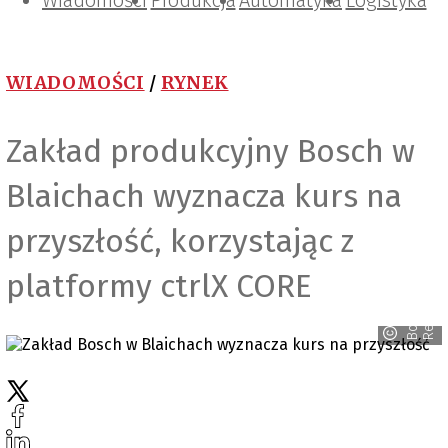
Wiadomości
Projektowanie i konstrukcje
Zarządzanie i IT
Tematy specjalne
Produkcja
Automatyka
Logistyka
WIADOMOŚCI
/
RYNEK
Zakład produkcyjny Bosch w
Blaichach wyznacza kurs na
przyszłość, korzystając z
platformy ctrlX CORE
h
B
o
s
c
h
R
e
x
r
o
t