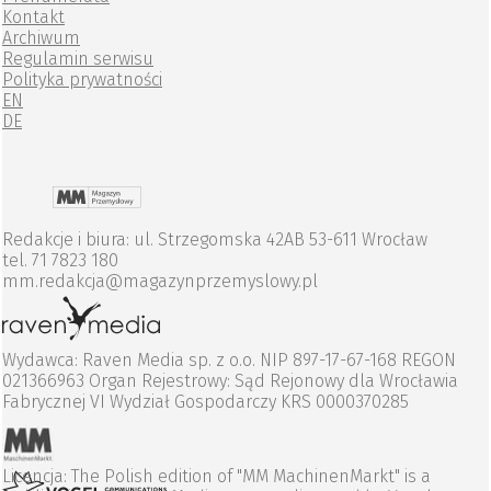
Kontakt
Archiwum
Regulamin serwisu
Polityka prywatności
EN
DE
Redakcje i biura: ul. Strzegomska 42AB 53-611 Wrocław
tel. 71 7823 180
mm.redakcja@magazynprzemyslowy.pl
Wydawca: Raven Media sp. z o.o. NIP 897-17-67-168 REGON
021366963 Organ Rejestrowy: Sąd Rejonowy dla Wrocławia
Fabrycznej VI Wydział Gospodarczy KRS 0000370285
Licencja: The Polish edition of "MM MachinenMarkt" is a