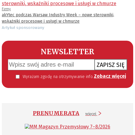
Firmy
akYtec podczas Warsaw Industry Week – nowe sterowniki,
wskaźniki procesowe i usługi w chmurze
Artykuł sponsorowany
NEWSLETTER
ZAPISZ SIĘ
Zobacz więcej
Wyrażam zgodę na otrzymywanie informacji handlowej kierowanej do mnie za pomocą środków komunikacji elektronicznej w szczególności poczty elektronicznej zgodnie z przepisem art. 10 ust 2 ustawy z dnia 18 lipca 2002 roku o świadczeniu usług drogą elektroniczną (Dz. U. 144 z 2002 r. poz. 1204). Zgoda jest dobrowolna, jednak jej wyrażenie jest konieczne, aby otrzymywać newsletter.
PRENUMERATA
więcej