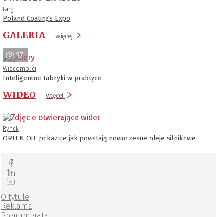
targi
Poland Coatings Expo
GALERIA
więcej
17
Wiadomości
Inteligentne Fabryki w praktyce
WIDEO
więcej
Rynek
ORLEN OIL pokazuje jak powstają nowoczesne oleje silnikowe
O tytule
Reklama
Prenumerata