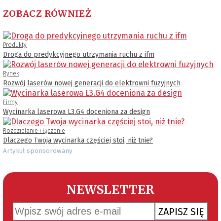
ZOBACZ RÓWNIEŻ
Produkty
Droga do predykcyjnego utrzymania ruchu z ifm
Rynek
Rozwój laserów nowej generacji do elektrowni fuzyjnych
Firmy
Wycinarka laserowa L3.G4 doceniona za design
Rozdzielanie i łączenie
Dlaczego Twoja wycinarka częściej stoi, niż tnie?
Artykuł sponsorowany
NEWSLETTER
ZAPISZ SIĘ