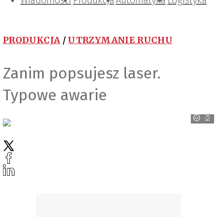
Wiadomości
Projektowanie i konstrukcje
Zarządzanie i IT
Tematy specjalne
Produkcja
Automatyka
Logistyka
PRODUKCJA
/
UTRZYMANIE RUCHU
Zanim popsujesz laser.
Typowe awarie
Kimla