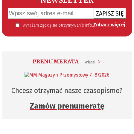
NEWSLETTER
ZAPISZ SIĘ
Zobacz więcej
Wyrażam zgodę na otrzymywanie informacji handlowej kierowanej do mnie za pomocą środków komunikacji elektronicznej w szczególności poczty elektronicznej zgodnie z przepisem art. 10 ust 2 ustawy z dnia 18 lipca 2002 roku o świadczeniu usług drogą elektroniczną (Dz. U. 144 z 2002 r. poz. 1204). Zgoda jest dobrowolna, jednak jej wyrażenie jest konieczne, aby otrzymywać newsletter.
PRENUMERATA
więcej
Chcesz otrzymać nasze czasopismo?
Zamów prenumeratę