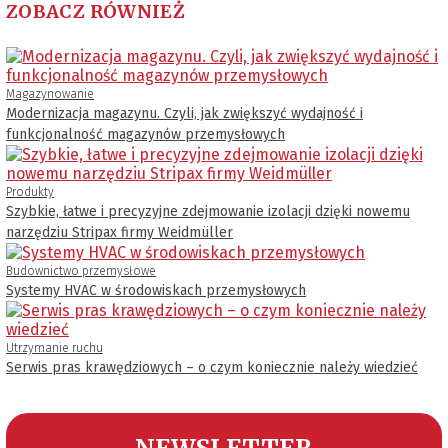
ZOBACZ RÓWNIEŻ
Magazynowanie
Modernizacja magazynu. Czyli, jak zwiększyć wydajność i
funkcjonalność magazynów przemysłowych
Produkty
Szybkie, łatwe i precyzyjne zdejmowanie izolacji dzięki nowemu
narzędziu Stripax firmy Weidmüller
Budownictwo przemysłowe
Systemy HVAC w środowiskach przemysłowych
Utrzymanie ruchu
Serwis pras krawędziowych – o czym koniecznie należy wiedzieć