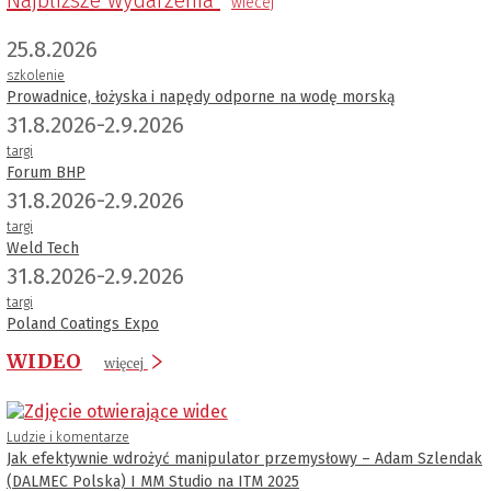
Najbliższe wydarzenia
wiecej
25.8.2026
szkolenie
Prowadnice, łożyska i napędy odporne na wodę morską
31.8.2026-2.9.2026
targi
Forum BHP
31.8.2026-2.9.2026
targi
Weld Tech
31.8.2026-2.9.2026
targi
Poland Coatings Expo
WIDEO
więcej
Ludzie i komentarze
Jak efektywnie wdrożyć manipulator przemysłowy – Adam Szlendak
(DALMEC Polska) I MM Studio na ITM 2025