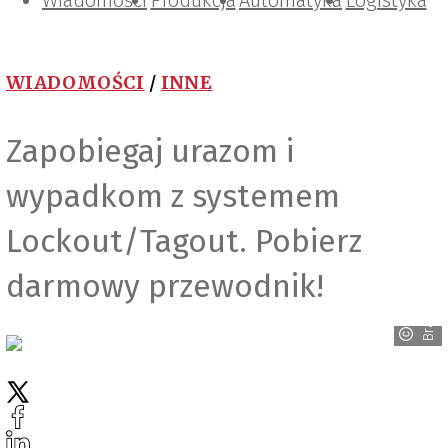
Wiadomości
Projektowanie i konstrukcje
Zarządzanie i IT
Tematy specjalne
Produkcja
Automatyka
Logistyka
WIADOMOŚCI
/
INNE
Zapobiegaj urazom i
wypadkom z systemem
Lockout/Tagout. Pobierz
darmowy przewodnik!
Brady