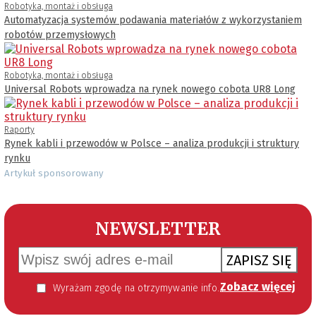
Robotyka, montaż i obsługa
Automatyzacja systemów podawania materiałów z wykorzystaniem
robotów przemysłowych
Robotyka, montaż i obsługa
Universal Robots wprowadza na rynek nowego cobota UR8 Long
Raporty
Rynek kabli i przewodów w Polsce – analiza produkcji i struktury
rynku
Artykuł sponsorowany
NEWSLETTER
ZAPISZ SIĘ
Zobacz więcej
Wyrażam zgodę na otrzymywanie informacji handlowej kierowanej do mnie za pomocą środków komunikacji elektronicznej w szczególności poczty elektronicznej zgodnie z przepisem art. 10 ust 2 ustawy z dnia 18 lipca 2002 roku o świadczeniu usług drogą elektroniczną (Dz. U. 144 z 2002 r. poz. 1204). Zgoda jest dobrowolna, jednak jej wyrażenie jest konieczne, aby otrzymywać newsletter.