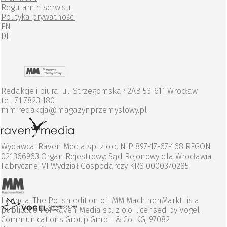
Regulamin serwisu
Polityka prywatności
EN
DE
Redakcje i biura: ul. Strzegomska 42AB 53-611 Wrocław
tel. 71 7823 180
mm.redakcja@magazynprzemyslowy.pl
Wydawca: Raven Media sp. z o.o. NIP 897-17-67-168 REGON
021366963 Organ Rejestrowy: Sąd Rejonowy dla Wrocławia
Fabrycznej VI Wydział Gospodarczy KRS 0000370285
Licencja: The Polish edition of "MM MachinenMarkt" is a
publication of Raven Media sp. z o.o. licensed by Vogel
Communications Group GmbH & Co. KG, 97082