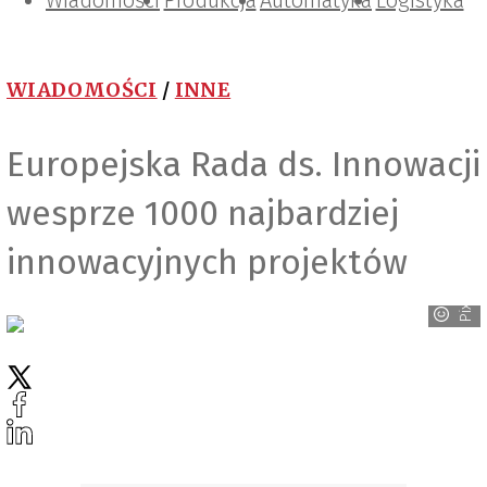
Wiadomości
Projektowanie i konstrukcje
Zarządzanie i IT
Tematy specjalne
Produkcja
Automatyka
Logistyka
WIADOMOŚCI
/
INNE
Europejska Rada ds. Innowacji
wesprze 1000 najbardziej
innowacyjnych projektów
PixaBay