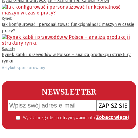
Wydarzenia towarzyszące – SchraubTec Katowice 2025
Rynek
Jak konfigurować i personalizować funkcjonalność maszyn w czasie
pracy?
Raporty
Rynek kabli i przewodów w Polsce – analiza produkcji i struktury
rynku
Artykuł sponsorowany
NEWSLETTER
ZAPISZ SIĘ
Zobacz więcej
Wyrażam zgodę na otrzymywanie informacji handlowej kierowanej do mnie za pomocą środków komunikacji elektronicznej w szczególności poczty elektronicznej zgodnie z przepisem art. 10 ust 2 ustawy z dnia 18 lipca 2002 roku o świadczeniu usług drogą elektroniczną (Dz. U. 144 z 2002 r. poz. 1204). Zgoda jest dobrowolna, jednak jej wyrażenie jest konieczne, aby otrzymywać newsletter.