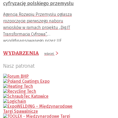
cyfryzację polskiego przemysłu
w ramach FENG, został stworzony właśnie
po to, aby pomóc małym i średnim
Agencja Rozwoju Przemysłu ogłasza
przedsiębiorstwom wkroczyć na wyższy
rozpoczęcie pierwszego naboru
poziom cyfrowego rozwoju.
wniosków w ramach projektu „Dig.IT
Transformacja Cyfrowa”,
współfinansowanego przez UE.
WYDARZENIA
więcej
Nasz patronat