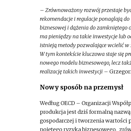
–
Zrównoważony rozwój przestaje być t
rekomendacje i regulacje ponaglają do
biznesowej i dążenia do zamkniętego o
ma pieniędzy na takie inwestycje lub od
istnieją metody pozwalające wcielić w
W tym kontekście kluczowa staje się 
nowego modelu biznesowego, lecz takż
realizację takich inwestycji
– Grzegorz
Nowy sposób na przemysł
Według OECD – Organizacji Współ
produkcja jest dziś formalną nazw
gospodarczej i tworzenia wartości 
pojętego ryzyka biznesowego, zró