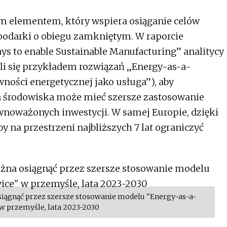
m elementem, który wspiera osiąganie celów
podarki o obiegu zamkniętym. W raporcie
ays to enable Sustainable Manufacturing” analitycy
yli się przykładem rozwiązań „Energy-as-a-
wności energetycznej jako usługa”), aby
la środowiska może mieć szersze zastosowanie
noważonych inwestycji. W samej Europie, dzięki
na przestrzeni najbliższych 7 lat ograniczyć
siągnąć przez szersze stosowanie modelu "Energy-as-a-
 w przemyśle, lata 2023-2030