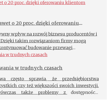
wet o 20 proc. dzięki oferowaniu
rt
wny wpływ na rozwój biznesu producentów i
 Dzięki takim rozwiązaniom firmy mogą
 kontynuować budowanie przewagi
wania w trudnych czasach
wa często sprawia, że przedsiębiorstwa
zystkich czy też większości swoich inwestycji.
wówczas także problemy z dostępnością
ązaniem w takich sytuacjach mogą okazać się
mart.