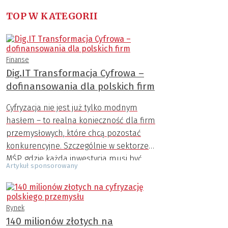
TOP W KATEGORII
Finanse
Dig.IT Transformacja Cyfrowa –
dofinansowania dla polskich firm
Cyfryzacja nie jest już tylko modnym
hasłem – to realna konieczność dla firm
przemysłowych, które chcą pozostać
konkurencyjne. Szczególnie w sektorze
MŚP, gdzie każda inwestycja musi być
Artykuł sponsorowany
dobrze przemyślana, możliwość
uzyskania zewnętrznego wsparcia
finansowego ma ogromne znaczenie.
Rynek
Program Dig.IT Transformacja Cyfrowa,
140 milionów złotych na
finansowany ze środków Unii Europejskiej