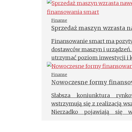
Finanse
Sprzedaż maszyn wzrasta na
klientom finansowania sma
Finansowanie smart ma pozyty
dostawców maszyn i urządzeń.
utrzymać poziom inwestycji i
konkurencyjnej.
Finanse
Nowoczesne formy finanso
Słabsza koniunktura rynko
wstrzymują się z realizacją ws
Nierzadko pojawiają się 
finansowania. Ciekawym rozwi
instrumenty finansowe typu s