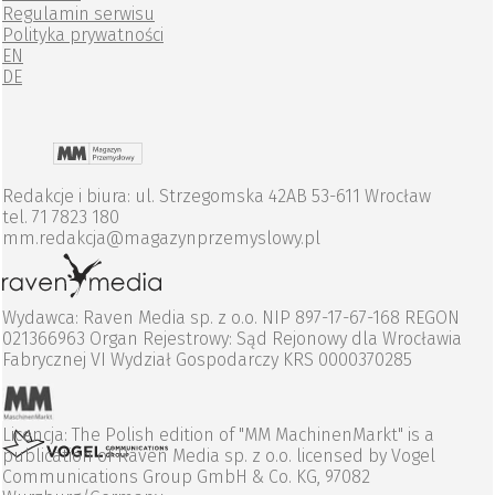
Regulamin serwisu
Polityka prywatności
EN
DE
Redakcje i biura: ul. Strzegomska 42AB 53-611 Wrocław
tel. 71 7823 180
mm.redakcja@magazynprzemyslowy.pl
Wydawca: Raven Media sp. z o.o. NIP 897-17-67-168 REGON
021366963 Organ Rejestrowy: Sąd Rejonowy dla Wrocławia
Fabrycznej VI Wydział Gospodarczy KRS 0000370285
Licencja: The Polish edition of "MM MachinenMarkt" is a
publication of Raven Media sp. z o.o. licensed by Vogel
Communications Group GmbH & Co. KG, 97082