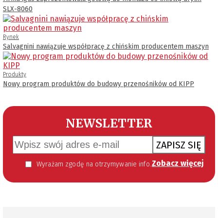
SLX-8060
Rynek
Salvagnini nawiązuje współpracę z chińskim producentem maszyn
Produkty
Nowy program produktów do budowy przenośników od KIPP
NEWSLETTER
ZAPISZ SIĘ
Zobacz więcej
Wyrażam zgodę na otrzymywanie informacji handlowej kierowanej do mnie za pomocą środków komunikacji elektronicznej w szczególności poczty elektronicznej zgodnie z przepisem art. 10 ust 2 ustawy z dnia 18 lipca 2002 roku o świadczeniu usług drogą elektroniczną (Dz. U. 144 z 2002 r. poz. 1204). Zgoda jest dobrowolna, jednak jej wyrażenie jest konieczne, aby otrzymywać newsletter.