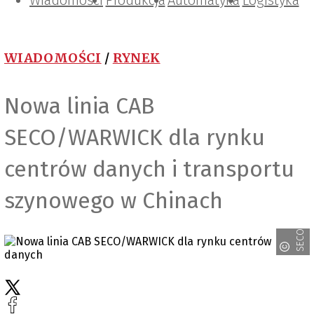
Wiadomości
Projektowanie i konstrukcje
Zarządzanie i IT
Tematy specjalne
Produkcja
Automatyka
Logistyka
WIADOMOŚCI
/
RYNEK
Nowa linia CAB
SECO/WARWICK dla rynku
centrów danych i transportu
SECO/WARWICK
szynowego w Chinach