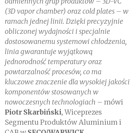
odmiennych grup produktów – 3D-VC
(3D vapor chamber) oraz cold plates – w
ramach jednej linii. Dzięki precyzyjnie
obliczonej wydajności i specjalnie
dostosowanemu systemowi chłodzenia,
linia gwarantuje wyjątkową
jednorodność temperatury oraz
powtarzalność procesów, co ma
kluczowe znaczenie dla wysokiej jakości
komponentów stosowanych w
nowoczesnych technologiach –
mówi
Piotr Skarbiński
, Wiceprezes
Segmentu Produktów Aluminium i
CAB w
SECO/WARWICK
.