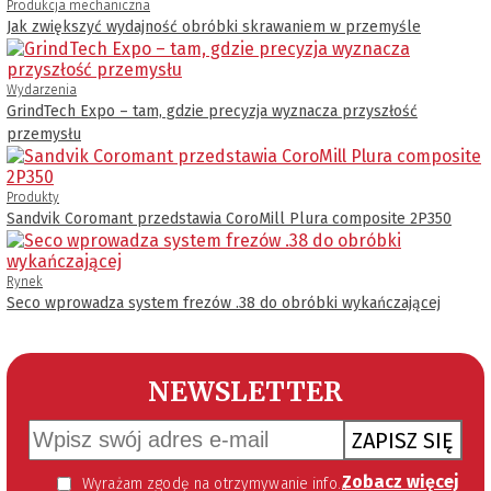
Produkcja mechaniczna
Jak zwiększyć wydajność obróbki skrawaniem w przemyśle
Wydarzenia
GrindTech Expo – tam, gdzie precyzja wyznacza przyszłość
przemysłu
Produkty
Sandvik Coromant przedstawia CoroMill Plura composite 2P350
Rynek
Seco wprowadza system frezów .38 do obróbki wykańczającej
NEWSLETTER
ZAPISZ SIĘ
Zobacz więcej
Wyrażam zgodę na otrzymywanie informacji handlowej kierowanej do mnie za pomocą środków komunikacji elektronicznej w szczególności poczty elektronicznej zgodnie z przepisem art. 10 ust 2 ustawy z dnia 18 lipca 2002 roku o świadczeniu usług drogą elektroniczną (Dz. U. 144 z 2002 r. poz. 1204). Zgoda jest dobrowolna, jednak jej wyrażenie jest konieczne, aby otrzymywać newsletter.