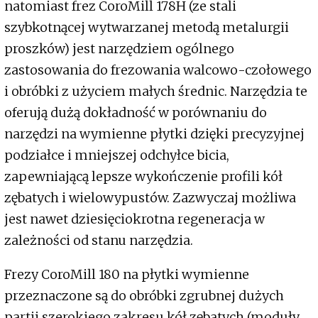
natomiast frez CoroMill 178H (ze stali
szybkotnącej wytwarzanej metodą metalurgii
proszków) jest narzędziem ogólnego
zastosowania do frezowania walcowo-czołowego
i obróbki z użyciem małych średnic. Narzędzia te
oferują dużą dokładność w porównaniu do
narzędzi na wymienne płytki dzięki precyzyjnej
podziałce i mniejszej odchyłce bicia,
zapewniającą lepsze wykończenie profili kół
zębatych i wielowypustów. Zazwyczaj możliwa
jest nawet dziesięciokrotna regeneracja w
zależności od stanu narzędzia.
Frezy CoroMill 180 na płytki wymienne
przeznaczone są do obróbki zgrubnej dużych
partii szerokiego zakresu kół zębatych (moduły