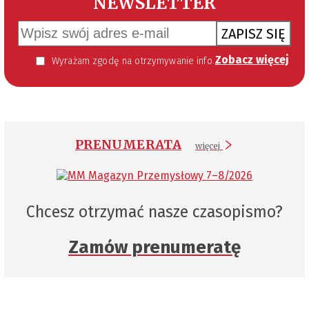
NEWSLETTER
ZAPISZ SIĘ
Zobacz więcej
Wyrażam zgodę na otrzymywanie informacji handlowej kierowanej do mnie za pomocą środków komunikacji elektronicznej w szczególności poczty elektronicznej zgodnie z przepisem art. 10 ust 2 ustawy z dnia 18 lipca 2002 roku o świadczeniu usług drogą elektroniczną (Dz. U. 144 z 2002 r. poz. 1204). Zgoda jest dobrowolna, jednak jej wyrażenie jest konieczne, aby otrzymywać newsletter.
PRENUMERATA
więcej
Chcesz otrzymać nasze czasopismo?
Zamów prenumeratę