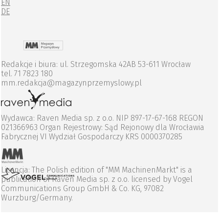
EN
DE
Redakcje i biura: ul. Strzegomska 42AB 53-611 Wrocław
tel. 71 7823 180
mm.redakcja@magazynprzemyslowy.pl
Wydawca: Raven Media sp. z o.o. NIP 897-17-67-168 REGON
021366963 Organ Rejestrowy: Sąd Rejonowy dla Wrocławia
Fabrycznej VI Wydział Gospodarczy KRS 0000370285
Licencja: The Polish edition of "MM MachinenMarkt" is a
publication of Raven Media sp. z o.o. licensed by Vogel
Communications Group GmbH & Co. KG, 97082
Wurzburg/Germany.