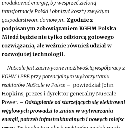
produkować energię, by wesprzeć zieloną
transformację Polski i obniżyć koszty zwykłym
gospodarstwom domowym.
Zgodnie z
podpisanym zobowiązaniem KGHM Polska
Miedź będzie nie tylko odbiorcą gotowego
rozwiązania, ale weźmie również udział w
rozwoju tej technologii.
–
NuScale jest zachwycone możliwością współpracy z
KGHM i PBE przy potencjalnym wykorzystaniu
reaktorów NuScale w Polsce
– powiedział John
Hopkins, prezes i dyrektor generalny NuScale
Power. –
Odstąpienie od starzejących się elektrowni
węglowych prowadzi to zmian w wytwarzaniu
energii, potrzeb infrastrukturalnych i nowych miejsc
pracy.
Technologia małych reaktorów modularnych