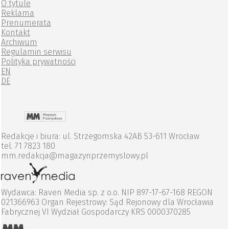
O tytule
Reklama
Prenumerata
Kontakt
Archiwum
Regulamin serwisu
Polityka prywatności
EN
DE
Redakcje i biura: ul. Strzegomska 42AB 53-611 Wrocław
tel. 71 7823 180
mm.redakcja@magazynprzemyslowy.pl
Wydawca: Raven Media sp. z o.o. NIP 897-17-67-168 REGON
021366963 Organ Rejestrowy: Sąd Rejonowy dla Wrocławia
Fabrycznej VI Wydział Gospodarczy KRS 0000370285