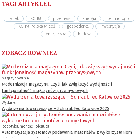
TAGI ARTYKUŁU
rynek
KGHM
przemysł
energia
technologia
KGHM Polska Miedź
gospodarka
inwestycja
energetyka
budowa
ZOBACZ RÓWNIEŻ
Magazynowanie
Modernizacja magazynu. Czyli, jak zwiększyć wydajność i
funkcjonalność magazynów przemysłowych
Wydarzenia
Wydarzenia towarzyszące – SchraubTec Katowice 2025
Robotyka, montaż i obsługa
Automatyzacja systemów podawania materiałów z wykorzystaniem