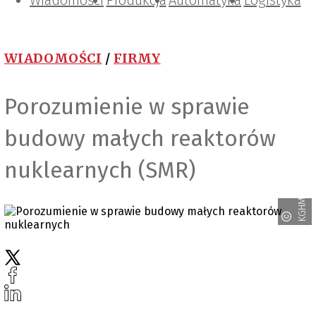
Wiadomości
Projektowanie i konstrukcje
Zarządzanie i IT
Tematy specjalne
Produkcja
Automatyka
Logistyka
WIADOMOŚCI
/
FIRMY
Porozumienie w sprawie
budowy małych reaktorów
nuklearnych (SMR)
KGHM