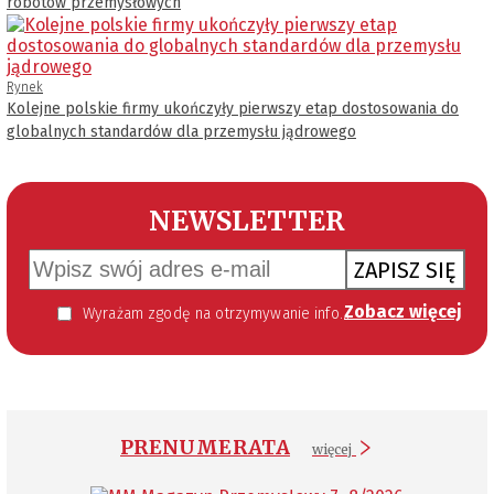
robotów przemysłowych
Rynek
Kolejne polskie firmy ukończyły pierwszy etap dostosowania do
globalnych standardów dla przemysłu jądrowego
NEWSLETTER
ZAPISZ SIĘ
Zobacz więcej
Wyrażam zgodę na otrzymywanie informacji handlowej kierowanej do mnie za pomocą środków komunikacji elektronicznej w szczególności poczty elektronicznej zgodnie z przepisem art. 10 ust 2 ustawy z dnia 18 lipca 2002 roku o świadczeniu usług drogą elektroniczną (Dz. U. 144 z 2002 r. poz. 1204). Zgoda jest dobrowolna, jednak jej wyrażenie jest konieczne, aby otrzymywać newsletter.
PRENUMERATA
więcej