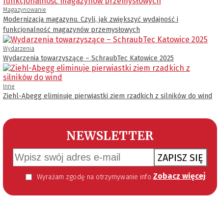
Magazynowanie
Modernizacja magazynu. Czyli, jak zwiększyć wydajność i
funkcjonalność magazynów przemysłowych
Wydarzenia
Wydarzenia towarzyszące – SchraubTec Katowice 2025
Inne
Ziehl-Abegg eliminuje pierwiastki ziem rzadkich z silników do wind
NEWSLETTER
ZAPISZ SIĘ
Zobacz więcej
Wyrażam zgodę na otrzymywanie informacji handlowej kierowanej do mnie za pomocą środków komunikacji elektronicznej w szczególności poczty elektronicznej zgodnie z przepisem art. 10 ust 2 ustawy z dnia 18 lipca 2002 roku o świadczeniu usług drogą elektroniczną (Dz. U. 144 z 2002 r. poz. 1204). Zgoda jest dobrowolna, jednak jej wyrażenie jest konieczne, aby otrzymywać newsletter.