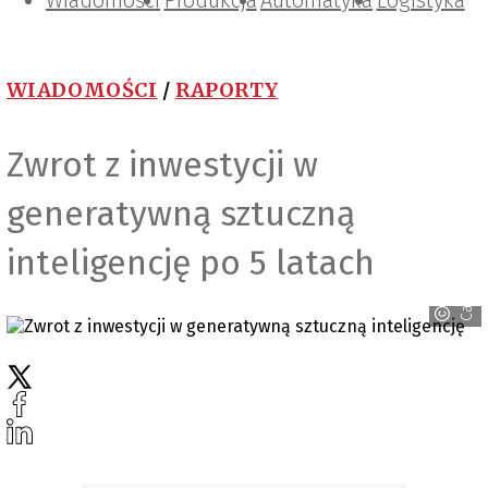
Wiadomości
Projektowanie i konstrukcje
Zarządzanie i IT
Tematy specjalne
Produkcja
Automatyka
Logistyka
WIADOMOŚCI
/
RAPORTY
Zwrot z inwestycji w
generatywną sztuczną
inteligencję po 5 latach
Canva