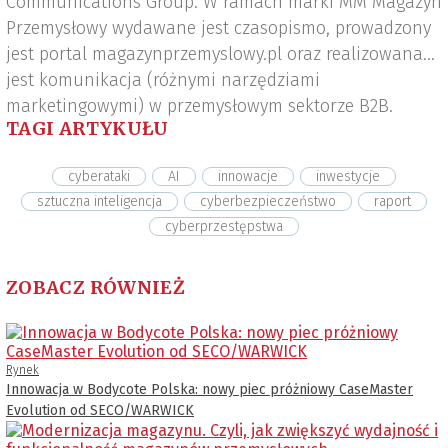
Communications Group. W ramach marki MM Magazyn
Przemysłowy wydawane jest czasopismo, prowadzony
jest portal magazynprzemyslowy.pl oraz realizowana
jest komunikacja (różnymi narzędziami
marketingowymi) w przemysłowym sektorze B2B.
TAGI ARTYKUŁU
cyberataki
AI
innowacje
inwestycje
sztuczna inteligencja
cyberbezpieczeństwo
raport
cyberprzestępstwa
ZOBACZ RÓWNIEŻ
Rynek
Innowacja w Bodycote Polska: nowy piec próżniowy CaseMaster
Evolution od SECO/WARWICK