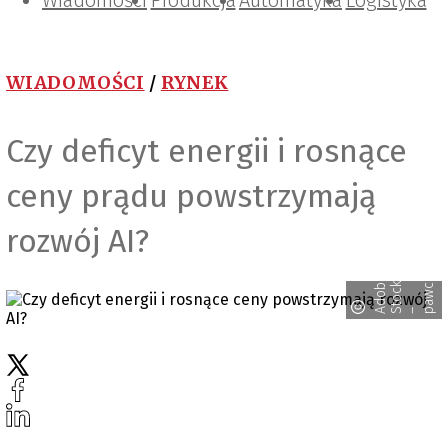
Wiadomości
Projektowanie i konstrukcje
Zarządzanie i IT
Tematy specjalne
Produkcja
Automatyka
Logistyka
WIADOMOŚCI
/
RYNEK
Czy deficyt energii i rosnące
ceny prądu powstrzymają
rozwój AI?
r
d
o
e
t
o
c
a
w
z
a
b
k
c
A
S
– p