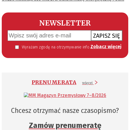
NEWSLETTER
ZAPISZ SIĘ
Zobacz więcej
Wyrażam zgodę na otrzymywanie informacji handlowej kierowanej do mnie za pomocą środków komunikacji elektronicznej w szczególności poczty elektronicznej zgodnie z przepisem art. 10 ust 2 ustawy z dnia 18 lipca 2002 roku o świadczeniu usług drogą elektroniczną (Dz. U. 144 z 2002 r. poz. 1204). Zgoda jest dobrowolna, jednak jej wyrażenie jest konieczne, aby otrzymywać newsletter.
PRENUMERATA
więcej
Chcesz otrzymać nasze czasopismo?
Zamów prenumeratę