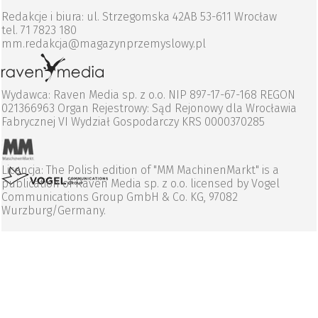
Redakcje i biura: ul. Strzegomska 42AB 53-611 Wrocław
tel. 71 7823 180
mm.redakcja@magazynprzemyslowy.pl
Wydawca: Raven Media sp. z o.o. NIP 897-17-67-168 REGON
021366963 Organ Rejestrowy: Sąd Rejonowy dla Wrocławia
Fabrycznej VI Wydział Gospodarczy KRS 0000370285
Licencja: The Polish edition of "MM MachinenMarkt" is a
publication of Raven Media sp. z o.o. licensed by Vogel
Communications Group GmbH & Co. KG, 97082
Wurzburg/Germany.