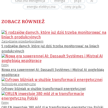
sztuczna inteligencja
energia
prąd
AI
energia elektryczna
ceny prądu
ZOBACZ RÓWNIEŻ
Zarządzanie przedsiębiorstwem
5 rodzajów danych, które już dziś trzeba monitorować na liniach
produkcyjnych
Firmy
Nowa era suwerennej AI: Dassault Systèmes i Mistral AI pogłębiają
współpracę
Technologie energetyczne
Cyfrowy bliźniak w służbie transformacji energetycznej
Firmy
ORLEN inwestuje 380 mld zł w transformację energetyczną Polski