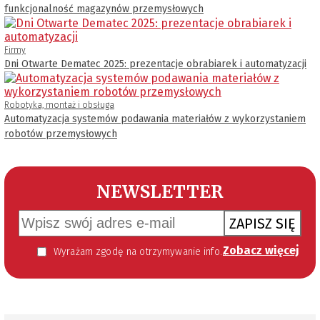
funkcjonalność magazynów przemysłowych
Firmy
Dni Otwarte Dematec 2025: prezentacje obrabiarek i automatyzacji
Robotyka, montaż i obsługa
Automatyzacja systemów podawania materiałów z wykorzystaniem
robotów przemysłowych
NEWSLETTER
ZAPISZ SIĘ
Zobacz więcej
Wyrażam zgodę na otrzymywanie informacji handlowej kierowanej do mnie za pomocą środków komunikacji elektronicznej w szczególności poczty elektronicznej zgodnie z przepisem art. 10 ust 2 ustawy z dnia 18 lipca 2002 roku o świadczeniu usług drogą elektroniczną (Dz. U. 144 z 2002 r. poz. 1204). Zgoda jest dobrowolna, jednak jej wyrażenie jest konieczne, aby otrzymywać newsletter.