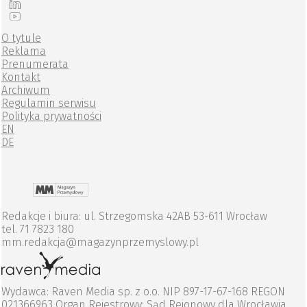
O tytule
Reklama
Prenumerata
Kontakt
Archiwum
Regulamin serwisu
Polityka prywatności
EN
DE
Redakcje i biura: ul. Strzegomska 42AB 53-611 Wrocław
tel. 71 7823 180
mm.redakcja@magazynprzemyslowy.pl
Wydawca: Raven Media sp. z o.o. NIP 897-17-67-168 REGON
021366963 Organ Rejestrowy: Sąd Rejonowy dla Wrocławia