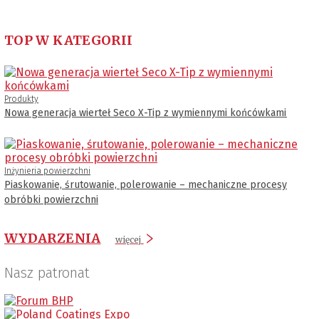
TOP W KATEGORII
Produkty
Nowa generacja wierteł Seco X-Tip z wymiennymi końcówkami
Inżynieria powierzchni
Piaskowanie, śrutowanie, polerowanie – mechaniczne procesy
obróbki powierzchni
WYDARZENIA
więcej
Nasz patronat