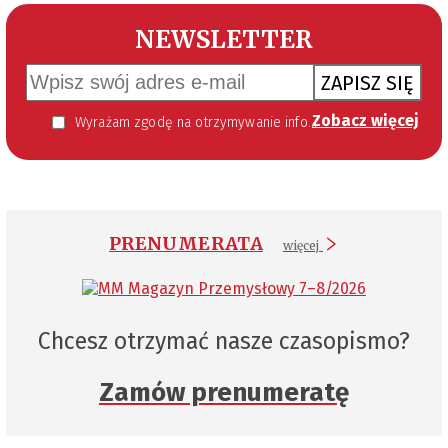
NEWSLETTER
ZAPISZ SIĘ
Zobacz więcej
Wyrażam zgodę na otrzymywanie informacji handlowej kierowanej do mnie za pomocą środków komunikacji elektronicznej w szczególności poczty elektronicznej zgodnie z przepisem art. 10 ust 2 ustawy z dnia 18 lipca 2002 roku o świadczeniu usług drogą elektroniczną (Dz. U. 144 z 2002 r. poz. 1204). Zgoda jest dobrowolna, jednak jej wyrażenie jest konieczne, aby otrzymywać newsletter.
PRENUMERATA
więcej
Chcesz otrzymać nasze czasopismo?
Zamów prenumeratę