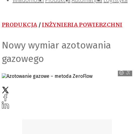
Wiadomości
Projektowanie i konstrukcje
Zarządzanie i IT
Tematy specjalne
Produkcja
Automatyka
Logistyka
PRODUKCJA
/
INŻYNIERIA POWIERZCHNI
Nowy wymiar azotowania
Seco/Warwick
gazowego