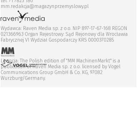
tel. 71 7823 180
mm.redakcja@magazynprzemyslowy.pl
Wydawca: Raven Media sp. z o.o. NIP 897-17-67-168 REGON
021366963 Organ Rejestrowy: Sąd Rejonowy dla Wrocławia
Fabrycznej VI Wydział Gospodarczy KRS 0000370285
Licencja: The Polish edition of "MM MachinenMarkt" is a
publication of Raven Media sp. z o.o. licensed by Vogel
Communications Group GmbH & Co. KG, 97082
Wurzburg/Germany.