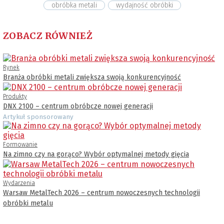
obróbka metali
wydajność obróbki
ZOBACZ RÓWNIEŻ
Rynek
Branża obróbki metali zwiększa swoją konkurencyjność
Produkty
DNX 2100 – centrum obróbcze nowej generacji
Artykuł sponsorowany
Formowanie
Na zimno czy na gorąco? Wybór optymalnej metody gięcia
Wydarzenia
Warsaw MetalTech 2026 – centrum nowoczesnych technologii
obróbki metalu