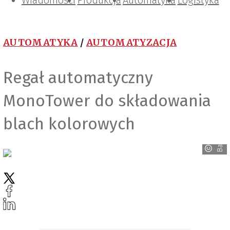
Wiadomości
Projektowanie i konstrukcje
Zarządzanie i IT
Tematy specjalne
Produkcja
Automatyka
Logistyka
AUTOMATYKA
/
AUTOMATYZACJA
Regał automatyczny
MonoTower do składowania
blach kolorowych
Baumalog