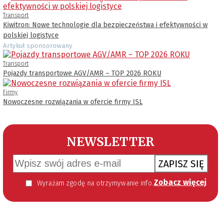
Transport
Kiwitron: Nowe technologie dla bezpieczeństwa i efektywności w
polskiej logistyce
Artykuł sponsorowany
Transport
Pojazdy transportowe AGV/AMR – TOP 2026 ROKU
Firmy
Nowoczesne rozwiązania w ofercie firmy ISL
NEWSLETTER
ZAPISZ SIĘ
Zobacz więcej
Wyrażam zgodę na otrzymywanie informacji handlowej kierowanej do mnie za pomocą środków komunikacji elektronicznej w szczególności poczty elektronicznej zgodnie z przepisem art. 10 ust 2 ustawy z dnia 18 lipca 2002 roku o świadczeniu usług drogą elektroniczną (Dz. U. 144 z 2002 r. poz. 1204). Zgoda jest dobrowolna, jednak jej wyrażenie jest konieczne, aby otrzymywać newsletter.