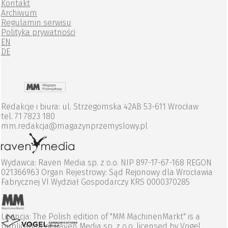
Kontakt
Archiwum
Regulamin serwisu
Polityka prywatności
EN
DE
Redakcje i biura: ul. Strzegomska 42AB 53-611 Wrocław
tel. 71 7823 180
mm.redakcja@magazynprzemyslowy.pl
Wydawca: Raven Media sp. z o.o. NIP 897-17-67-168 REGON
021366963 Organ Rejestrowy: Sąd Rejonowy dla Wrocławia
Fabrycznej VI Wydział Gospodarczy KRS 0000370285
Licencja: The Polish edition of "MM MachinenMarkt" is a
publication of Raven Media sp. z o.o. licensed by Vogel