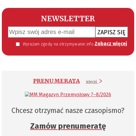
NEWSLETTER
ZAPISZ SIĘ
Zobacz więcej
Wyrażam zgodę na otrzymywanie informacji handlowej kierowanej do mnie za pomocą środków komunikacji elektronicznej w szczególności poczty elektronicznej zgodnie z przepisem art. 10 ust 2 ustawy z dnia 18 lipca 2002 roku o świadczeniu usług drogą elektroniczną (Dz. U. 144 z 2002 r. poz. 1204). Zgoda jest dobrowolna, jednak jej wyrażenie jest konieczne, aby otrzymywać newsletter.
PRENUMERATA
więcej
Chcesz otrzymać nasze czasopismo?
Zamów prenumeratę