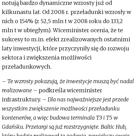
notują bardzo dynamiczne wzrosty już od
kilkunastu lat. Od 2008 r. przeładunki wzrosły w
nich o 154% (z 52,5 mln t w 2008 roku do 133,2
mln t w ubiegłym). Wiceminister ocenia, że te
sukcesy to m.in. efekt zrealizowanych ostatnimi
laty inwestycji, które przyczyniły się do rozwoju
sektora i zwiększenia możliwości
przeładunkowych.
– Te wzrosty pokazują, że inwestycje muszą być nadal
realizowane –
podkreśla wiceminister
infrastruktury.
– Dla nas najważniejsze jest przede
wszystkim zwiększenie możliwości przeładunku
kontenerów, a więc budowa terminala T3 i T5 w
Gdańsku. Przetargi są już rozstrzygnięte. Baltic Hub,
który będzie realizował te zadania, powiększy swoje