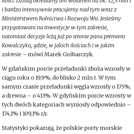
ilości. Dzisiaj określamy ten wolumen na ok. 12,5 mln t
i bardzo intensywnie pracujemy nad tym wraz z
Ministerstwem Rolnictwa i Rozwoju Wsi. Jesteśmy
przygotowani na inwestycje w tym zakresie,
natomiast decyzje leżą już po stronie pana premiera
Kowalczyka, gdzie, w jakich ilościach i w jakim
zakresie –
mówi Marek Gróbarczyk.
W gdańskim porcie przeładunki zboża wzrosły w
ciągu roku o 19,9%, do blisko 2 mln t. W tym
samym czasie przeładunki węgla wzrosły o 175%,
a drewna – o 413%. W gdyńskim porcie wzrosty w
tych dwóch kategoriach wyniosły odpowiednio –
174,1% i 109,1% r/r.
Statystyki pokazują, że polskie porty morskie