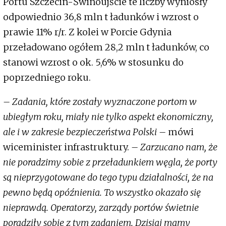
Portu Szczecin-Świnoujście te liczby wyniosły
odpowiednio 36,8 mln t ładunków i wzrost o
prawie 11% r/r. Z kolei w Porcie Gdynia
przeładowano ogółem 28,2 mln t ładunków, co
stanowi wzrost o ok. 5,6% w stosunku do
poprzedniego roku.
– Zadania, które zostały wyznaczone portom w
ubiegłym roku, miały nie tylko aspekt ekonomiczny,
ale i w zakresie bezpieczeństwa Polski –
mówi
wiceminister infrastruktury.
– Zarzucano nam, że
nie poradzimy sobie z przeładunkiem węgla, że porty
są nieprzygotowane do tego typu działalności, że na
pewno będą opóźnienia. To wszystko okazało się
nieprawdą. Operatorzy, zarządy portów świetnie
poradziły sobie z tym zadaniem. Dzisiaj mamy