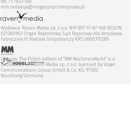
tel. 71 7823 180
mm.redakcja@magazynprzemyslowy.pl
Wydawca: Raven Media sp. z o.o. NIP 897-17-67-168 REGON
021366963 Organ Rejestrowy: Sąd Rejonowy dla Wrocławia
Fabrycznej VI Wydział Gospodarczy KRS 0000370285
Licencja: The Polish edition of "MM MachinenMarkt" is a
publication of Raven Media sp. z o.o. licensed by Vogel
Communications Group GmbH & Co. KG, 97082
Wurzburg/Germany.