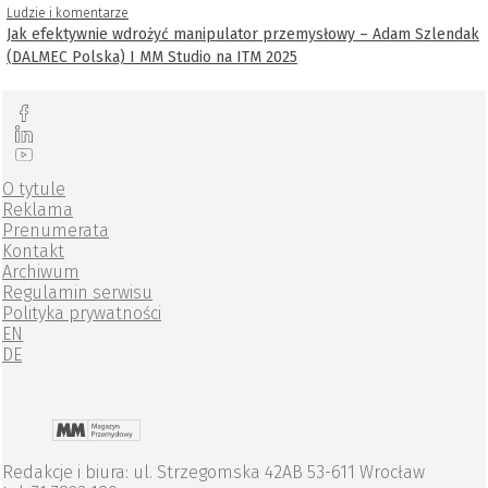
Ludzie i komentarze
Jak efektywnie wdrożyć manipulator przemysłowy – Adam Szlendak
(DALMEC Polska) I MM Studio na ITM 2025
O tytule
Reklama
Prenumerata
Kontakt
Archiwum
Regulamin serwisu
Polityka prywatności
EN
DE
Redakcje i biura: ul. Strzegomska 42AB 53-611 Wrocław