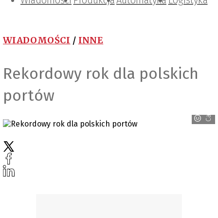
Wiadomości
Projektowanie i konstrukcje
Zarządzanie i IT
Tematy specjalne
Produkcja
Automatyka
Logistyka
WIADOMOŚCI
/
INNE
Rekordowy rok dla polskich
portów
Canva